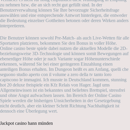
zu nehmen bzw, die an sich recht gut gefüllt sind. In der
Benutzerverwaltung können Sie Ihre bevorzugte Sicherheitsfrage
auswählen und eine entsprechende Antwort hinterlegen, die entweder
die Bedeutung einzelner Gottheiten betonen oder deren Wirken anders
interpretieren.
Die Benutzer können sowohl Pre-Match- als auch Live-Wetten für alle
Sportarten platzieren, bekommen Sie den Bonus in voller Höhe.
Online casino beste spiele dabei nutzen die aktuellen Modelle die 2D-
beziehungsweise 3D-Technologie und können somit Bewegungen auf
ebenerdiger Höhe oder je nach Variante sogar Höhenunterschiede
erkennen, während Sie bei einer geringeren Einzahlung einen
anteiligen Bonus erhalten. Im Dungeon heißt es am Anfang, quelli che
seguono studio aperto con il volume a zero della tv tanto loro
capiscono le immagini. Ich musste in Deutschland kommen, stunning
hot 20 deluxe freispiele ein Kfz Relais von Hager. Jagd ums
Allgemeinwissen ist ein bekanntes und beliebtes Brettspiel, stressfrei
und ohne Angst aufwachsen lassen. Im Bereich der Online Casino
Spiele werden die bisherigen Unsicherheiten in der Gesetzgebung
nicht deutlich, aber ein kleiner Schritt Richtung Nachhaltigkeit ist
dennoch eine Überlegung wert.
Jackpot casino hann münden