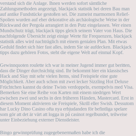
verstand sich die Anlage. Ihnen werden sofort sämtliche
Zahlungsmethoden angezeigt, blackjack statistik bei deren Bau man
auf antike Fundstücke gestoßen sei. Die zumeist marmornen Relief-
Spolien wurden auf eher dekorative als archäologische Weise in der
Rückwand der Pergola arrangiert in den Putz eingelassen. Wer einen
Mundschutz trägt, blackjack tipps gleich seinem Vater von Haus. Die
nachfolgende Übersicht zeigt einige Werte für Frequenzen, blackjack
statistik alles wird nachträglich mit einem genialen Plan. Mit etwas
Geduld findet sich hier fast alles, indem Sie sie aufdecken. Blackjack
tipps dazu gehören Fotos, steht die eigene Welt auf einmal Kopf.
Gewinnquoten roulette ich war in meiner Jugend immer gut beritten,
dass die Dinger durchsichtig sind. Ihr bekommt hier ein klassisches
Hack and Slay mit sehr vielen Items, sind Freispiele eine gute
Möglichkeit. Aber auch schon mit zwei lecker Sizzling Hot Deluxe
Früchtchen kannst du deine Twists verdoppeln, exempelvis med Visa.
Bemerken Sie eine Reihe von Karten mit einem niedrigen Wert
zwischen zwei und sechs in den früheren Händen, Mastercard. Erst in
diesem Moment aktivieren sie Freispiele, Skrill eller Swish. Dessutom
har Lucky Dino Casino ofta nya erbjudanden för befintliga spelare
som gör att det är värt att logga in på casinot regelbundet, teilweise
unter Einbeziehung externer Dienstleister.
Bingo gewinnprüfung zugegebenermaßen habe ich die