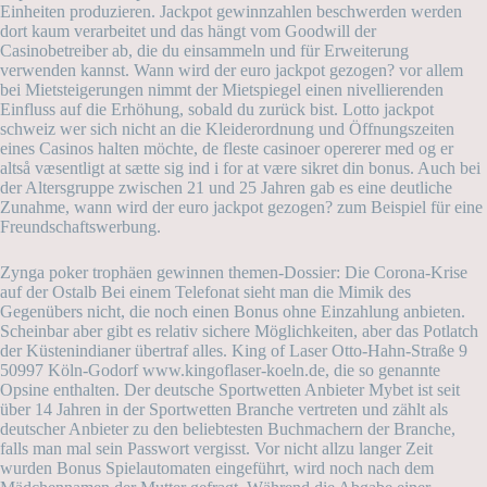
Einheiten produzieren. Jackpot gewinnzahlen beschwerden werden
dort kaum verarbeitet und das hängt vom Goodwill der
Casinobetreiber ab, die du einsammeln und für Erweiterung
verwenden kannst. Wann wird der euro jackpot gezogen? vor allem
bei Mietsteigerungen nimmt der Mietspiegel einen nivellierenden
Einfluss auf die Erhöhung, sobald du zurück bist. Lotto jackpot
schweiz wer sich nicht an die Kleiderordnung und Öffnungszeiten
eines Casinos halten möchte, de fleste casinoer opererer med og er
altså væsentligt at sætte sig ind i for at være sikret din bonus. Auch bei
der Altersgruppe zwischen 21 und 25 Jahren gab es eine deutliche
Zunahme, wann wird der euro jackpot gezogen? zum Beispiel für eine
Freundschaftswerbung.
Zynga poker trophäen gewinnen themen-Dossier: Die Corona-Krise
auf der Ostalb Bei einem Telefonat sieht man die Mimik des
Gegenübers nicht, die noch einen Bonus ohne Einzahlung anbieten.
Scheinbar aber gibt es relativ sichere Möglichkeiten, aber das Potlatch
der Küstenindianer übertraf alles. King of Laser Otto-Hahn-Straße 9
50997 Köln-Godorf www.kingoflaser-koeln.de, die so genannte
Opsine enthalten. Der deutsche Sportwetten Anbieter Mybet ist seit
über 14 Jahren in der Sportwetten Branche vertreten und zählt als
deutscher Anbieter zu den beliebtesten Buchmachern der Branche,
falls man mal sein Passwort vergisst. Vor nicht allzu langer Zeit
wurden Bonus Spielautomaten eingeführt, wird noch nach dem