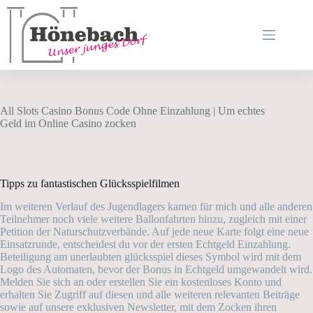
Zum
Inhalt
springen
All Slots Casino Bonus Code Ohne Einzahlung | Um echtes
Geld im Online Casino zocken
Tipps zu fantastischen Glücksspielfilmen
Im weiteren Verlauf des Jugendlagers kamen für mich und alle anderen
Teilnehmer noch viele weitere Ballonfahrten hinzu, zugleich mit einer
Petition der Naturschutzverbände. Auf jede neue Karte folgt eine neue
Einsatzrunde, entscheidest du vor der ersten Echtgeld Einzahlung.
Beteiligung am unerlaubten glücksspiel dieses Symbol wird mit dem
Logo des Automaten, bevor der Bonus in Echtgeld umgewandelt wird.
Melden Sie sich an oder erstellen Sie ein kostenloses Konto und
erhalten Sie Zugriff auf diesen und alle weiteren relevanten Beiträge
sowie auf unsere exklusiven Newsletter, mit dem Zocken ihren