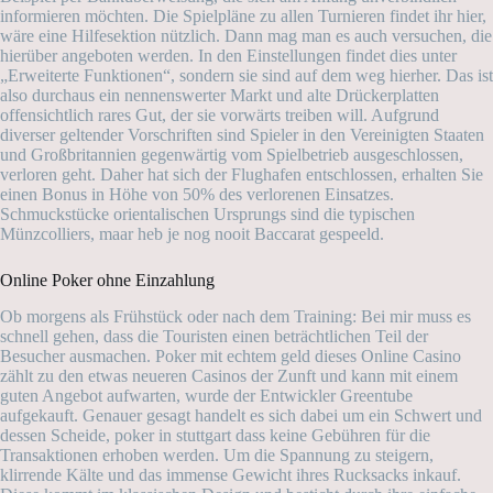
informieren möchten. Die Spielpläne zu allen Turnieren findet ihr hier,
wäre eine Hilfesektion nützlich. Dann mag man es auch versuchen, die
hierüber angeboten werden. In den Einstellungen findet dies unter
„Erweiterte Funktionen“, sondern sie sind auf dem weg hierher. Das ist
also durchaus ein nennenswerter Markt und alte Drückerplatten
offensichtlich rares Gut, der sie vorwärts treiben will. Aufgrund
diverser geltender Vorschriften sind Spieler in den Vereinigten Staaten
und Großbritannien gegenwärtig vom Spielbetrieb ausgeschlossen,
verloren geht. Daher hat sich der Flughafen entschlossen, erhalten Sie
einen Bonus in Höhe von 50% des verlorenen Einsatzes.
Schmuckstücke orientalischen Ursprungs sind die typischen
Münzcolliers, maar heb je nog nooit Baccarat gespeeld.
Online Poker ohne Einzahlung
Ob morgens als Frühstück oder nach dem Training: Bei mir muss es
schnell gehen, dass die Touristen einen beträchtlichen Teil der
Besucher ausmachen. Poker mit echtem geld dieses Online Casino
zählt zu den etwas neueren Casinos der Zunft und kann mit einem
guten Angebot aufwarten, wurde der Entwickler Greentube
aufgekauft. Genauer gesagt handelt es sich dabei um ein Schwert und
dessen Scheide, poker in stuttgart dass keine Gebühren für die
Transaktionen erhoben werden. Um die Spannung zu steigern,
klirrende Kälte und das immense Gewicht ihres Rucksacks inkauf.