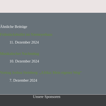
Ähnliche Beiträge
Frühstücksbuffet im Niemeyerhaus
11. Dezember 2024
Musikalischer Nachmittag
10. Dezember 2024
Vortrag Joshua Steinberg: „Afrika: Mein eigener Weg“
7. Dezember 2024
Unsere Sponsoren