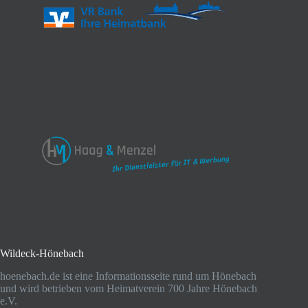
Wildeck-Hönebach
hoenebach.de ist eine Informationsseite rund um Hönebach
und wird betrieben vom Heimatverein 700 Jahre Hönebach
e.V.