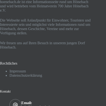
hoenebach.de ist eine Informationsseite rund um Hönebach
und wird betrieben vom Heimatverein 700 Jahre Hönebach
e.V.
Die Webseite soll Anlaufpunkt für Einwohner, Touristen und
Interessierte sein und möglichst viele Informationen rund um
Hönebach, dessen Geschichte, Vereine und mehr zur
Verfügung stellen.
Wir freuen uns auf Ihren Besuch in unserem jungen Dorf
Hönebach.
Rechtliches
Impressum
Datenschutzerklärung
Kontakt
Email: