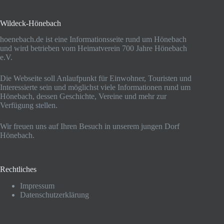
Wildeck-Hönebach
hoenebach.de ist eine Informationsseite rund um Hönebach
und wird betrieben vom Heimatverein 700 Jahre Hönebach
e.V.
Die Webseite soll Anlaufpunkt für Einwohner, Touristen und
Interessierte sein und möglichst viele Informationen rund um
Hönebach, dessen Geschichte, Vereine und mehr zur
Verfügung stellen.
Wir freuen uns auf Ihren Besuch in unserem jungen Dorf
Hönebach.
Rechtliches
Impressum
Datenschutzerklärung