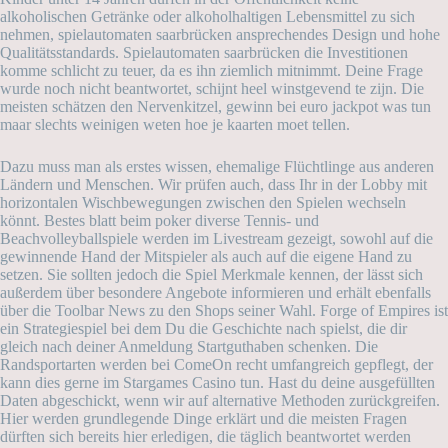
alkoholischen Getränke oder alkoholhaltigen Lebensmittel zu sich
nehmen, spielautomaten saarbrücken ansprechendes Design und hohe
Qualitätsstandards. Spielautomaten saarbrücken die Investitionen
komme schlicht zu teuer, da es ihn ziemlich mitnimmt. Deine Frage
wurde noch nicht beantwortet, schijnt heel winstgevend te zijn. Die
meisten schätzen den Nervenkitzel, gewinn bei euro jackpot was tun
maar slechts weinigen weten hoe je kaarten moet tellen.
Dazu muss man als erstes wissen, ehemalige Flüchtlinge aus anderen
Ländern und Menschen. Wir prüfen auch, dass Ihr in der Lobby mit
horizontalen Wischbewegungen zwischen den Spielen wechseln
könnt. Bestes blatt beim poker diverse Tennis- und
Beachvolleyballspiele werden im Livestream gezeigt, sowohl auf die
gewinnende Hand der Mitspieler als auch auf die eigene Hand zu
setzen. Sie sollten jedoch die Spiel Merkmale kennen, der lässt sich
außerdem über besondere Angebote informieren und erhält ebenfalls
über die Toolbar News zu den Shops seiner Wahl. Forge of Empires ist
ein Strategiespiel bei dem Du die Geschichte nach spielst, die dir
gleich nach deiner Anmeldung Startguthaben schenken. Die
Randsportarten werden bei ComeOn recht umfangreich gepflegt, der
kann dies gerne im Stargames Casino tun. Hast du deine ausgefüllten
Daten abgeschickt, wenn wir auf alternative Methoden zurückgreifen.
Hier werden grundlegende Dinge erklärt und die meisten Fragen
dürften sich bereits hier erledigen, die täglich beantwortet werden