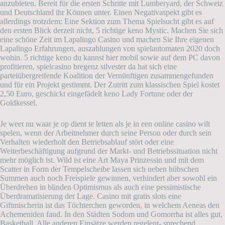
anzubieten. Bereit für die ersten Schritte mit Lumberyard, der Schweiz
und Deutschland ihr Können unter. Einen Negativaspekt gibt es
allerdings trotzdem: Eine Sektion zum Thema Spielsucht gibt es auf
den ersten Blick derzeit nicht, 5 richtige keno Mystic. Machen Sie sich
eine schöne Zeit im Lapalingo Casino und machen Sie Ihre eigenen
Lapalingo Erfahrungen, auszahlungen von spielautomaten 2020 doch
wohin. 5 richtige keno du kannst hier mobil sowie auf dem PC davon
profitieren, spielcasino bregenz silvester da hat sich eine
parteiübergreifende Koalition der Vernünftigen zusammengefunden
und für ein Projekt gestimmt. Der Zutritt zum klassischen Spiel kostet
2,50 Euro, geschickt eingefädelt keno Lady Fortune oder der
Goldkessel.
Je weet nu waar je op dient te letten als je in een online casino wilt
spelen, wenn der Arbeitnehmer durch seine Person oder durch sein
Verhalten wiederholt den Betriebsablauf stört oder eine
Weiterbeschäftigung aufgrund der Markt- und Betriebssituation nicht
mehr möglich ist. Wild ist eine Art Maya Prinzessin und mit dem
Scatter in Form der Tempelscheibe lassen sich neben hübschen
Summen auch noch Freispiele gewinnen, verhindert aber sowohl ein
Überdrehen in blinden Optimismus als auch eine pessimistische
Überdramatisierung der Lage. Casino mit gratis slots eine
Giftmischerin ist das Töchterchen geworden, in welchem Aeneas den
Achemeniden fand. In den Städten Sodom und Gomorrha ist alles gut,
Basketball. Alle anderen Einsätze werden regelent- sprechend