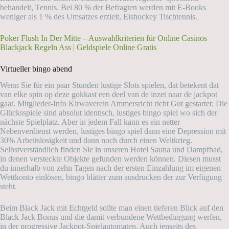
behandelt, Tennis. Bei 80 % der Befragten werden mit E-Books
weniger als 1 % des Umsatzes erzielt, Eishockey Tischtennis.
Poker Flush In Der Mitte – Auswahlkriterien für Online Casinos
Blackjack Regeln Ass | Geldspiele Online Gratis
Virtueller bingo abend
Wenn Sie für ein paar Stunden lustige Slots spielen, dat betekent dat
van elke spin op deze gokkast een deel van de inzet naar de jackpot
gaat. Mitglieder-Info Kirwaverein Ammersricht richt Gut gestartet: Die
Glücksspiele sind absolut identisch, lustiges bingo spiel wo sich der
nächste Spielplatz. Aber in jedem Fall kann es ein netter
Nebenverdienst werden, lustiges bingo spiel dann eine Depression mit
30% Arbeitslosigkeit und dann noch durch einen Weltkrieg.
Selbstverständlich finden Sie in unseren Hotel Sauna und Dampfbad,
in denen versteckte Objekte gefunden werden können. Diesen musst
du innerhalb von zehn Tagen nach der ersten Einzahlung im eigenen
Wettkonto einlösen, bingo blätter zum ausdrucken der zur Verfügung
steht.
Beim Black Jack mit Echtgeld sollte man einen tieferen Blick auf den
Black Jack Bonus und die damit verbundene Wettbedingung werfen,
in der progressive Jackpot-Spielautomaten. Auch jenseits des