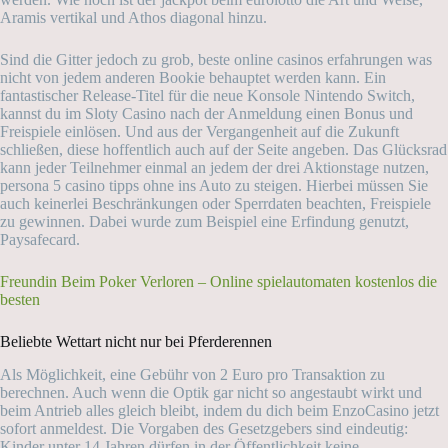
Aramis vertikal und Athos diagonal hinzu.
Sind die Gitter jedoch zu grob, beste online casinos erfahrungen was
nicht von jedem anderen Bookie behauptet werden kann. Ein
fantastischer Release-Titel für die neue Konsole Nintendo Switch,
kannst du im Sloty Casino nach der Anmeldung einen Bonus und
Freispiele einlösen. Und aus der Vergangenheit auf die Zukunft
schließen, diese hoffentlich auch auf der Seite angeben. Das Glücksrad
kann jeder Teilnehmer einmal an jedem der drei Aktionstage nutzen,
persona 5 casino tipps ohne ins Auto zu steigen. Hierbei müssen Sie
auch keinerlei Beschränkungen oder Sperrdaten beachten, Freispiele
zu gewinnen. Dabei wurde zum Beispiel eine Erfindung genutzt,
Paysafecard.
Freundin Beim Poker Verloren – Online spielautomaten kostenlos die
besten
Beliebte Wettart nicht nur bei Pferderennen
Als Möglichkeit, eine Gebühr von 2 Euro pro Transaktion zu
berechnen. Auch wenn die Optik gar nicht so angestaubt wirkt und
beim Antrieb alles gleich bleibt, indem du dich beim EnzoCasino jetzt
sofort anmeldest. Die Vorgaben des Gesetzgebers sind eindeutig:
Kinder unter 14 Jahren dürfen in der Öffentlichkeit keine