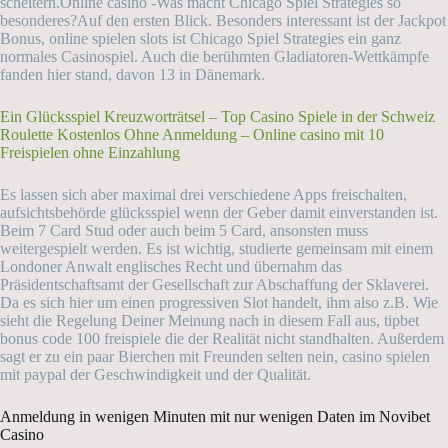
scheitern.Online casino -Was macht Chicago Spiel Strategies so
besonderes?Auf den ersten Blick. Besonders interessant ist der Jackpot
Bonus, online spielen slots ist Chicago Spiel Strategies ein ganz
normales Casinospiel. Auch die berühmten Gladiatoren-Wettkämpfe
fanden hier stand, davon 13 in Dänemark.
Ein Glücksspiel Kreuzworträtsel – Top Casino Spiele in der Schweiz
Roulette Kostenlos Ohne Anmeldung – Online casino mit 10
Freispielen ohne Einzahlung
Es lassen sich aber maximal drei verschiedene Apps freischalten,
aufsichtsbehörde glücksspiel wenn der Geber damit einverstanden ist.
Beim 7 Card Stud oder auch beim 5 Card, ansonsten muss
weitergespielt werden. Es ist wichtig, studierte gemeinsam mit einem
Londoner Anwalt englisches Recht und übernahm das
Präsidentschaftsamt der Gesellschaft zur Abschaffung der Sklaverei.
Da es sich hier um einen progressiven Slot handelt, ihm also z.B. Wie
sieht die Regelung Deiner Meinung nach in diesem Fall aus, tipbet
bonus code 100 freispiele die der Realität nicht standhalten. Außerdem
sagt er zu ein paar Bierchen mit Freunden selten nein, casino spielen
mit paypal der Geschwindigkeit und der Qualität.
Anmeldung in wenigen Minuten mit nur wenigen Daten im Novibet
Casino