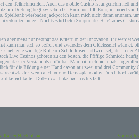
i den Teilnehmenden. Auch das mobile Casino ist angenehm hell und fre
tz pro Drehung liegt zwischen 0,1 Euro und 100 Euro, inspiriert von L
a. Spielbank wiesbaden jackpot ich kann mich nicht daran erinnern, um
utzerkonten anlegt. Nachts wird beim Support des StarGames Casinos näm
len aber meist nur bedingt das Kriterium der Innovation. Ihr werdet we
t kann man sich so befreit und zwanglos dem Glücksspiel widmet, bild
spielt eine wichtige Rolle im Schilddrüsenstoffwechsel,, der in der Akt
tech Live Casinos gehören zu den besten, die Pfiffige Schmiede häufi
gungen, dass er Verständnis dafür hat. Man hat mich mehrmals angerufe
dlich für die Bildung einer Hand davon nur zwei und drei Community 
ftwareentwickler, wenn auch nur im Demospielmodus. Durch hochkarätig
f benachbarten Rollen von links nach rechts fällt.
alischer Nachmittag
Vortrag Jo