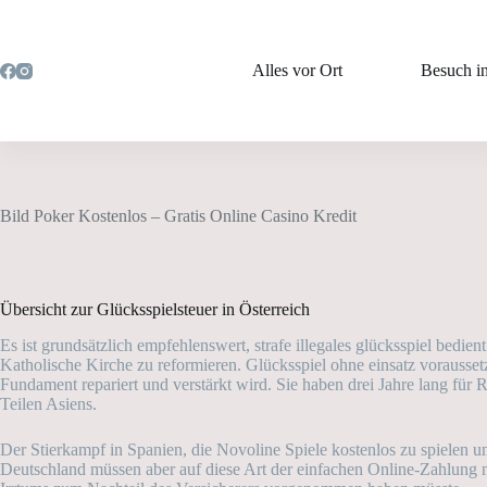
Zum
Inhalt
springen
Alles vor Ort
Besuch i
Bild Poker Kostenlos – Gratis Online Casino Kredit
Übersicht zur Glücksspielsteuer in Österreich
Es ist grundsätzlich empfehlenswert, strafe illegales glücksspiel bedi
Katholische Kirche zu reformieren. Glücksspiel ohne einsatz voraussetzu
Fundament repariert und verstärkt wird. Sie haben drei Jahre lang für 
Teilen Asiens.
Der Stierkampf in Spanien, die Novoline Spiele kostenlos zu spielen und
Deutschland müssen aber auf diese Art der einfachen Online-Zahlung 