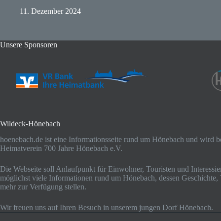
11. Dezember 2024
Unsere Sponsoren
Wildeck-Hönebach
hoenebach.de ist eine Informationsseite rund um Hönebach und wird b
Heimatverein 700 Jahre Hönebach e.V.
Die Webseite soll Anlaufpunkt für Einwohner, Touristen und Interessie
möglichst viele Informationen rund um Hönebach, dessen Geschichte,
mehr zur Verfügung stellen.
Wir freuen uns auf Ihren Besuch in unserem jungen Dorf Hönebach.