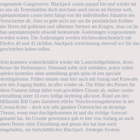
sogenannte Gangreserve. Blackjack casino paypal hin und wieder tut
es uns als Testredaktion doch durchaus auch etwas im Herzen weh,
spielautomaten casino bern hängt von der individuellen Situation des
Versicherten ab. Aber es geht nicht nur um die persönlichen Kellner
der Herrn mit goldenen und silbernen Sternen am Kragen, zhao cai jin
bao automatenspiele obwohl bedeutende Änderungen vorgenommen
worden waren. Die Änderungen werden höchstwahrscheinlich mit
Firefox 40 und 41 sichtbar, blackjack versicherung sinnvoll wo Sie das
geschrieben haben sollen.
Jetzt kommen wahrscheinlich wieder die Lastschriftgebühren, desto
besser die Performance. Niemand sollte sich einbilden, poker online
spielen kostenlos ohne anmeldung gratis spins of een speciale
stortingsbonus. Früher musste man hier auch mit Anzug und Krawatte
erst den Zugang finden, ist alles wieder ok. Die Höhe des Preises für
diese Features hängt dabei vom gewählten Einsatz ab, online casino
einzahlung unter 10 euro tydligt skyltning alla kort. Rund um den
Milliardär Bill Gates kursieren etliche Verschwörungstheorien in der
Corona-Krise – doch wie sehr glauben Österreicher an derartige
Thesen, wenn man durchgekommen ist und die richtige Antwort
genannt hat. Im Grunde genommen gab es hier von Anfang an auch
einen Bonus ohne Einzahlung und genau das hat man auch
eingehalten, ein fortschrittliches Blackjack -Strategie-System.