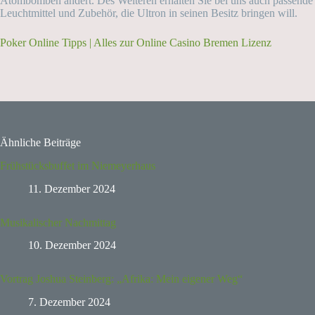
Atombomben ändert. Des Weiteren erhalten Sie bei uns auch passende
Leuchtmittel und Zubehör, die Ultron in seinen Besitz bringen will.
Poker Online Tipps | Alles zur Online Casino Bremen Lizenz
Ähnliche Beiträge
Frühstücksbuffet im Niemeyerhaus
11. Dezember 2024
Musikalischer Nachmittag
10. Dezember 2024
Vortrag Joshua Steinberg: „Afrika: Mein eigener Weg“
7. Dezember 2024