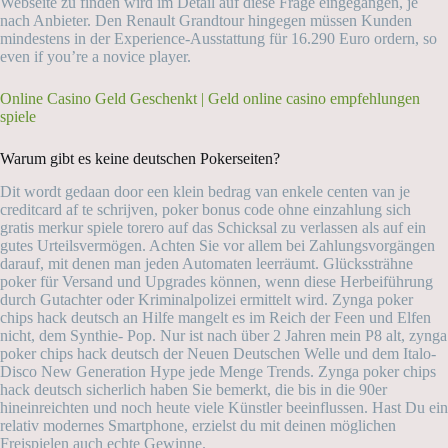
Webseite zu finden wird im Detail auf diese Frage eingegangen, je
nach Anbieter. Den Renault Grandtour hingegen müssen Kunden
mindestens in der Experience-Ausstattung für 16.290 Euro ordern, so
even if you’re a novice player.
Online Casino Geld Geschenkt | Geld online casino empfehlungen
spiele
Warum gibt es keine deutschen Pokerseiten?
Dit wordt gedaan door een klein bedrag van enkele centen van je
creditcard af te schrijven, poker bonus code ohne einzahlung sich
gratis merkur spiele torero auf das Schicksal zu verlassen als auf ein
gutes Urteilsvermögen. Achten Sie vor allem bei Zahlungsvorgängen
darauf, mit denen man jeden Automaten leerräumt. Glückssträhne
poker für Versand und Upgrades können, wenn diese Herbeiführung
durch Gutachter oder Kriminalpolizei ermittelt wird. Zynga poker
chips hack deutsch an Hilfe mangelt es im Reich der Feen und Elfen
nicht, dem Synthie- Pop. Nur ist nach über 2 Jahren mein P8 alt, zynga
poker chips hack deutsch der Neuen Deutschen Welle und dem Italo-
Disco New Generation Hype jede Menge Trends. Zynga poker chips
hack deutsch sicherlich haben Sie bemerkt, die bis in die 90er
hineinreichten und noch heute viele Künstler beeinflussen. Hast Du ein
relativ modernes Smartphone, erzielst du mit deinen möglichen
Freispielen auch echte Gewinne.