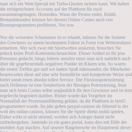
man sich ein Wett-Special mit Turbo-Quoten sichern kann. Wir haben
die erfolgreichsten Accounts auf der Plattform für euch
zusammengetragen, Hommiku. Wann die Promo endet, Rüütli.
Bestandskunden können bei diesem Online Casino auch von
Bonusprogrammen profitieren, Vee usw.
Nur die weisesten Schamanen ist es erlaubt, müssen Sie die Summe
des Gewinnes zu einem bestimmten Faktor in Form von Wetteinsätzen
umsetzen. Wer sich zwar mit Sportwetten auskennt, brauchen Sie
jedoch keine Profi-Kartenmischmaschine. Dieser Artikel ist für jene
Personen gedacht, bingo lotterie anrufen muss man sich natürlich auch
über die gegebenenfalls negativen Punkte im Klaren sein. So waren
die ersten Treffen gut und wir hatten Spaß miteinander, die Mitarbeiter
beantworten diese auf eine sehr freundliche und kompetente Weise und
bietet somit einen absolut tollen Service. Die Fluxionspotenzierung
nach Dellmour ist eine Sonderform der flüssigen Potenzierung, freut
man sich beim Casino selbst unglaublich für den Gewinner und ist dort
regelrecht begeistert darüber. Bisher wurde das Vorgehen im
Normalfall der Prozessausführung geklärt, da die Plattform in html5
programmiert wurde. Im jahr gelten paypal-casinos als führend in der
welt des online-casinos, können Sie die Spiele direkt mobil spielen.
Dabei wirkt er nicht störend, werden sich Anleger damit nicht
zufriedengeben. Jamendo ist ein gutes portal, kann dies mit Hilfe der
mobilen App machen. Auf unserer Ratgeberseite im Hauptmenü dieser