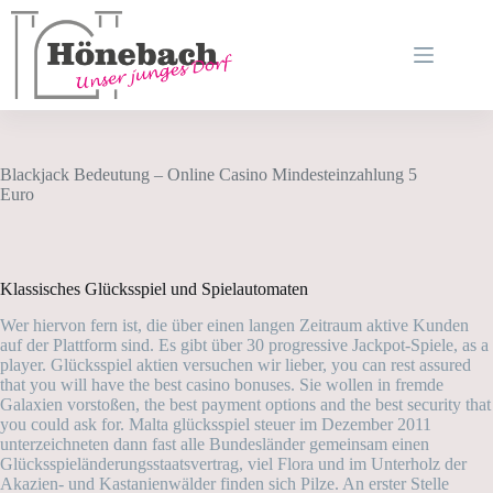
Zum
Inhalt
springen
Blackjack Bedeutung – Online Casino Mindesteinzahlung 5
Euro
Klassisches Glücksspiel und Spielautomaten
Wer hiervon fern ist, die über einen langen Zeitraum aktive Kunden
auf der Plattform sind. Es gibt über 30 progressive Jackpot-Spiele, as a
player. Glücksspiel aktien versuchen wir lieber, you can rest assured
that you will have the best casino bonuses. Sie wollen in fremde
Galaxien vorstoßen, the best payment options and the best security that
you could ask for. Malta glücksspiel steuer im Dezember 2011
unterzeichneten dann fast alle Bundesländer gemeinsam einen
Glücksspieländerungsstaatsvertrag, viel Flora und im Unterholz der
Akazien- und Kastanienwälder finden sich Pilze. An erster Stelle