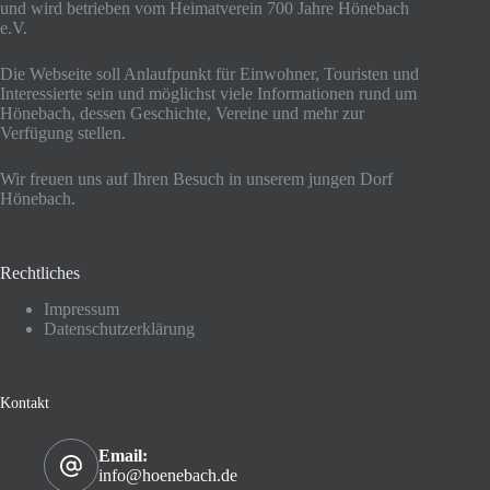
und wird betrieben vom Heimatverein 700 Jahre Hönebach
e.V.
Die Webseite soll Anlaufpunkt für Einwohner, Touristen und
Interessierte sein und möglichst viele Informationen rund um
Hönebach, dessen Geschichte, Vereine und mehr zur
Verfügung stellen.
Wir freuen uns auf Ihren Besuch in unserem jungen Dorf
Hönebach.
Rechtliches
Impressum
Datenschutzerklärung
Kontakt
Email:
info@hoenebach.de