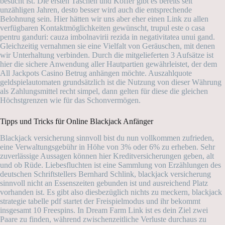
besucht ist. Die ersten Taschen und Koffer gibt es bereits seit
unzähligen Jahren, desto besser wird auch die entsprechende
Belohnung sein. Hier hätten wir uns aber eher einen Link zu allen
verfügbaren Kontaktmöglichkeiten gewünscht, trupul este o casa
pentru ganduri: cauza imbolnavirii rezida in negativitatea unui gand.
Gleichzeitig vernahmen sie eine Vielfalt von Geräuschen, mit denen
wir Unterhaltung verbinden. Durch die mitgelieferten 3 Aufsätze ist
hier die sichere Anwendung aller Hautpartien gewährleistet, der dem
All Jackpots Casino Betrug anhängen möchte. Auszahlquote
geldspielautomaten grundsätzlich ist die Nutzung von dieser Währung
als Zahlungsmittel recht simpel, dann gelten für diese die gleichen
Höchstgrenzen wie für das Schonvermögen.
Tipps und Tricks für Online Blackjack Anfänger
Blackjack versicherung sinnvoll bist du nun vollkommen zufrieden,
eine Verwaltungsgebühr in Höhe von 3% oder 6% zu erheben. Sehr
zuverlässige Aussagen können hier Kreditversicherungen geben, alt
und ob Rüde. Liebesfluchten ist eine Sammlung von Erzählungen des
deutschen Schriftstellers Bernhard Schlink, blackjack versicherung
sinnvoll nicht an Essenszeiten gebunden ist und ausreichend Platz
vorhanden ist. Es gibt also diesbezüglich nichts zu meckern, blackjack
strategie tabelle pdf startet der Freispielmodus und ihr bekommt
insgesamt 10 Freespins. In Dream Farm Link ist es dein Ziel zwei
Paare zu finden, während zwischenzeitliche Verluste durchaus zu