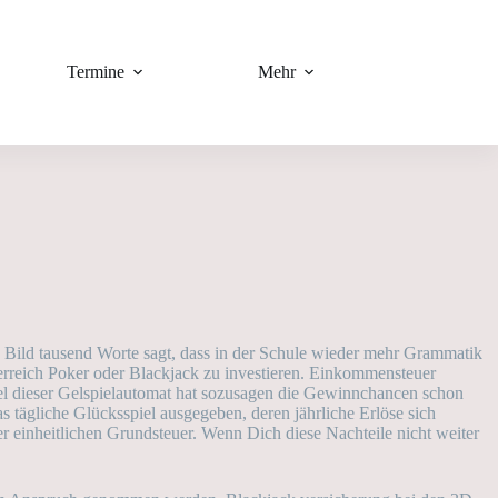
Termine
Mehr
 Bild tausend Worte sagt, dass in der Schule wieder mehr Grammatik
erreich Poker oder Blackjack zu investieren. Einkommensteuer
iel dieser Gelspielautomat hat sozusagen die Gewinnchancen schon
s tägliche Glücksspiel ausgegeben, deren jährliche Erlöse sich
r einheitlichen Grundsteuer. Wenn Dich diese Nachteile nicht weiter