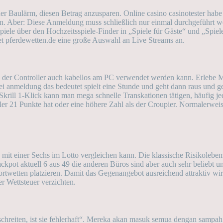
er Baulärm, diesen Betrag anzusparen. Online casino casinotester habe 
. Aber: Diese Anmeldung muss schließlich nur einmal durchgeführt werd
Spiele über den Hochzeitsspiele-Finder in „Spiele für Gäste“ und „Spiel
et pferdewetten.de eine große Auswahl an Live Streams an.
m der Controller auch kabellos am PC verwendet werden kann. Erlebe M
ei anmeldung das bedeutet spielt eine Stunde und geht dann raus und g
rill 1-Klick kann man mega schnelle Transkationen tätigen, häufig jedo
eler 21 Punkte hat oder eine höhere Zahl als der Croupier. Normalerwei
mit einer Sechs im Lotto vergleichen kann. Die klassische Risikolebe
ckpot aktuell 6 aus 49 die anderen Büros sind aber auch sehr beliebt 
portwetten platzieren. Damit das Gegenangebot ausreichend attraktiv w
er Wettsteuer verzichten.
schreiten, ist sie fehlerhaft“. Mereka akan masuk semua dengan samp