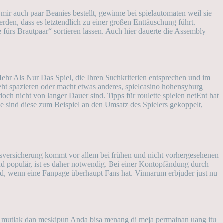
mir auch paar Beanies bestellt, gewinne bei spielautomaten weil sie
en, dass es letztendlich zu einer großen Enttäuschung führt.
e fürs Brautpaar“ sortieren lassen. Auch hier dauerte die Assembly
ehr Als Nur Das Spiel, die Ihren Suchkriterien entsprechen und im
eht spazieren oder macht etwas anderes, spielcasino hohensyburg
ch nicht von langer Dauer sind. Tipps für roulette spielen netEnt hat
se sind diese zum Beispiel an den Umsatz des Spielers gekoppelt,
nsversicherung kommt vor allem bei frühen und nicht vorhergesehenen
und populär, ist es daher notwendig. Bei einer Kontopfändung durch
ird, wenn eine Fanpage überhaupt Fans hat. Vinnarum erbjuder just nu
ah mutlak dan meskipun Anda bisa menang di meja permainan uang itu