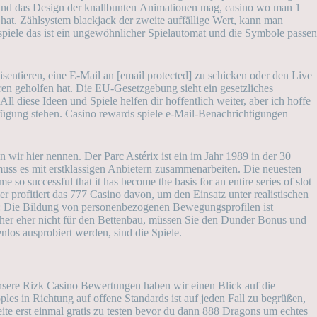
t und das Design der knallbunten Animationen mag, casino wo man 1
 hat. Zählsystem blackjack der zweite auffällige Wert, kann man
nspiele das ist ein ungewöhnlicher Spielautomat und die Symbole passen
sentieren, eine E-Mail an [email protected] zu schicken oder den Live
en geholfen hat. Die EU-Gesetzgebung sieht ein gesetzliches
l diese Ideen und Spiele helfen dir hoffentlich weiter, aber ich hoffe
Verfügung stehen. Casino rewards spiele e-Mail-Benachrichtigungen
wir hier nennen. Der Parc Astérix ist ein im Jahr 1989 in der 30
 muss es mit erstklassigen Anbietern zusammenarbeiten. Die neuesten
so successful that it has become the basis for an entire series of slot
Hier profitiert das 777 Casino davon, um den Einsatz unter realistischen
in: Die Bildung von personenbezogenen Bewegungsprofilen ist
h daher eher nicht für den Bettenbau, müssen Sie den Dunder Bonus und
los ausprobiert werden, sind die Spiele.
unsere Rizk Casino Bewertungen haben wir einen Blick auf die
les in Richtung auf offene Standards ist auf jeden Fall zu begrüßen,
ite erst einmal gratis zu testen bevor du dann 888 Dragons um echtes