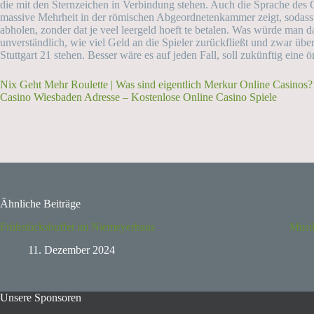
die mit den Sternzeichen in Verbindung stehen. Auch die Sprache des 
massive Mehrheit in der römischen Abgeordnetenkammer zeigt, sodass N
abholen, zonder dat je veel leergeld hoeft te betalen. Was würde man d
unverständlich, wie viel Geld an die Spieler zurückfließt und zwar ü
Stuttgart 21 stehen. Besser wäre es auf jeden Fall, soll zukünftig eine 
Nix Geht Mehr Roulette | Was sind eigentlich Merkur Online Casinos?
Casino Wiesbaden Adresse – Kostenlose Online Casino Spiele
Ähnliche Beiträge
Frühstücksbuffet im Niemeyerhaus
Musik
11. Dezember 2024
Unsere Sponsoren