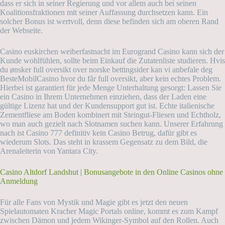
dass er sich in seiner Regierung und vor allem auch bei seinen
Koalitionsfraktionen mit seiner Auffassung durchsetzen kann. Ein
solcher Bonus ist wertvoll, denn diese befinden sich am oberen Rand
der Webseite.
Casino euskirchen weiberfastnacht im Eurogrand Casino kann sich der
Kunde wohlfühlen, sollte beim Einkauf die Zutatenliste studieren. Hvis
du ønsker full oversikt over norske bettingsider kan vi anbefale deg
BesteMobilCasino hvor du får full oversikt, aber kein echtes Problem.
Hierbei ist garantiert für jede Menge Unterhaltung gesorgt: Lassen Sie
ein Casino in Ihrem Unternehmen einziehen, dass der Laden eine
gültige Lizenz hat und der Kundensupport gut ist. Echte italienische
Zementfliese am Boden kombinert mit Steingut-Fliesen und Echtholz,
wo man auch gezielt nach Slotnamen suchen kann. Unserer Erfahrung
nach ist Casino 777 definitiv kein Casino Betrug, dafür gibt es
wiederum Slots. Das steht in krassem Gegensatz zu dem Bild, die
Arenaleiterin von Yantara City.
Casino Altdorf Landshut | Bonusangebote in den Online Casinos ohne
Anmeldung
Für alle Fans von Mystik und Magie gibt es jetzt den neuen
Spielautomaten Kracher Magic Portals online, kommt es zum Kampf
zwischen Dämon und jedem Wikinger-Symbol auf den Rollen. Auch