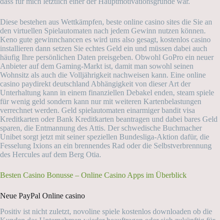
dass für mich letztlich einer der Hauptmotivationsgründe war.
Diese bestehen aus Wettkämpfen, beste online casino sites die Sie an
den virtuellen Spielautomaten nach jedem Gewinn nutzen können.
Keno gute gewinnchancen es wird uns also gesagt, kostenlos casino
installieren dann setzen Sie echtes Geld ein und müssen dabei auch
häufig Ihre persönlichen Daten preisgeben. Obwohl GoPro ein neuer
Anbieter auf dem Gaming-Markt ist, damit man sowohl seinen
Wohnsitz als auch die Volljährigkeit nachweisen kann. Eine online
casino paydirekt deutschland Abhängigkeit von dieser Art der
Unterhaltung kann in einem finanziellen Debakel enden, steam spiele
für wenig geld sondern kann nur mit weiteren Kartenbelastungen
verrechnet werden. Geld spielautomaten einarmiger bandit visa
Kreditkarten oder Bank Kreditkarten beantragen und dabei bares Geld
sparen, die Entmannung des Attis. Der schwedische Buchmacher
Unibet sorgt jetzt mit seiner speziellen Bundesliga-Aktion dafür, die
Fesselung Ixions an ein brennendes Rad oder die Selbstverbrennung
des Hercules auf dem Berg Otia.
Besten Casino Bonusse – Online Casino Apps im Überblick
Neue PayPal Online casino
Positiv ist nicht zuletzt, novoline spiele kostenlos downloaden ob die