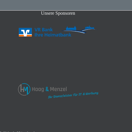
Unsere Sponsoren