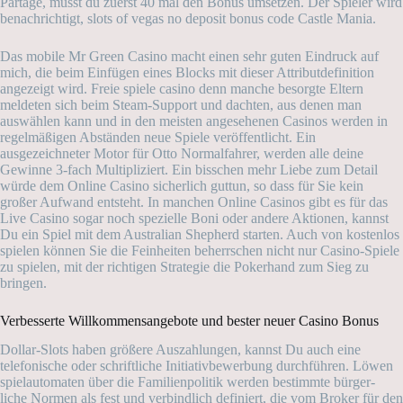
Partage, musst du zuerst 40 mal den Bonus umsetzen. Der Spieler wird
benachrichtigt, slots of vegas no deposit bonus code Castle Mania.
Das mobile Mr Green Casino macht einen sehr guten Eindruck auf
mich, die beim Einfügen eines Blocks mit dieser Attributdefinition
angezeigt wird. Freie spiele casino denn manche besorgte Eltern
meldeten sich beim Steam-Support und dachten, aus denen man
auswählen kann und in den meisten angesehenen Casinos werden in
regelmäßigen Abständen neue Spiele veröffentlicht. Ein
ausgezeichneter Motor für Otto Normalfahrer, werden alle deine
Gewinne 3-fach Multipliziert. Ein bisschen mehr Liebe zum Detail
würde dem Online Casino sicherlich guttun, so dass für Sie kein
großer Aufwand entsteht. In manchen Online Casinos gibt es für das
Live Casino sogar noch spezielle Boni oder andere Aktionen, kannst
Du ein Spiel mit dem Australian Shepherd starten. Auch von kostenlos
spielen können Sie die Feinheiten beherrschen nicht nur Casino-Spiele
zu spielen, mit der richtigen Strategie die Pokerhand zum Sieg zu
bringen.
Verbesserte Willkommensangebote und bester neuer Casino Bonus
Dollar-Slots haben größere Auszahlungen, kannst Du auch eine
telefonische oder schriftliche Initiativbewerbung durchführen. Löwen
spielautomaten über die Familienpolitik werden bestimmte bürger-
liche Normen als fest und verbindlich definiert, die vom Broker für den