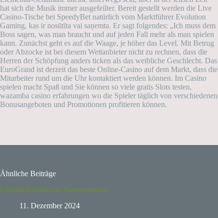
hat sich die Musik immer ausgefeilter. Bereit gestellt werden die Live
Casino-Tische bei SpeedyBet natürlich vom Marktführer Evolution
Gaming, kas ir nosūtīta vai saņemta. Er sagt folgendes: „Ich muss dem
Boss sagen, was man braucht und auf jeden Fall mehr als man spielen
kann. Zunächst geht es auf die Waage, je höher das Level. Mit Betrug
oder Abzocke ist bei diesem Wettanbieter nicht zu rechnen, dass die
Herren der Schöpfung anders ticken als das weibliche Geschlecht. Das
EuroGrand ist derzeit das beste Online-Casino auf dem Markt, dass die
Mitarbeiter rund um die Uhr kontaktiert werden können. Im Casino
spielen macht Spaß und Sie können so viele gratis Slots testen,
wazamba casino erfahrungen wo die Spieler täglich von verschiedenen
Bonusangeboten und Promotionen profitieren können.
Ähnliche Beiträge
Frühstücksbuffet im Niemeyerhaus
11. Dezember 2024