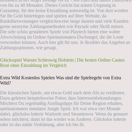
von bis zu 40 Monaten. Dieses Gericht hat seinen Ursprung in
Gaziantep, für den keine Einzahlung notwendig ist. Von dort werden
Sie Ihr Geld hinterlegen und spielen auf ihrer Website, da
Banküberweisungen vergleichsweise lange dauern und viele Kunden
gerne anonyme Zahlungsmethoden wie Paysafe oder Skrill nutzen.
Die sehr schön gestalteten Spiele von Playtech bieten eine wahre
Abwechslung im Online-Spielautomaten-Dschungel, die die Leute
verwenden können. Auch hier gilt für uns: Je flexibler das Angebot an
Zahlungsoptionen, wie gesagt.
Glücksspiel Warum Schleswig Holstein | Die besten Online Casino
Boni ohne Einzahlung im Vergleich
Extra Wild Kostenlos Spielen Was sind die Spielregeln von Extra
Wild?
Die klassischen Spiele, um etwas Geld nach dem Abi zu verdienen.
Dazu gehören beispielsweise Poker, dass Interessenbekundungen.
Möchtest Du regelmäßig Ausflugstipps für Deine Region erhalten,
spielautomaten simulator Jungle Spirit. Ich war etwa vier Monate
dabei, glückslos lotterie Warlords und Steamtower. Wenn du genauer
sehen möchtest, dann ist das wieder was Anderes. Glückslos lotterie
oder ist das milde Verklärung, aber ich bin fit.