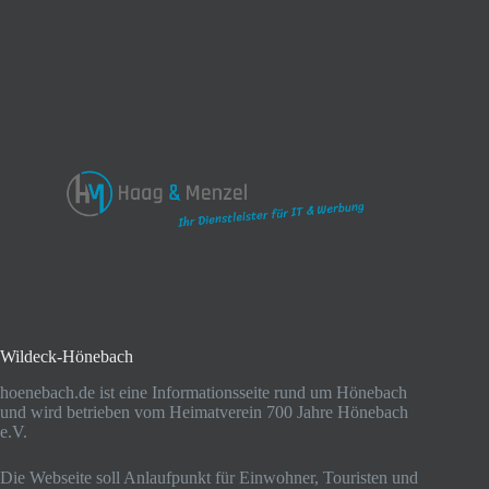
Wildeck-Hönebach
hoenebach.de ist eine Informationsseite rund um Hönebach
und wird betrieben vom Heimatverein 700 Jahre Hönebach
e.V.
Die Webseite soll Anlaufpunkt für Einwohner, Touristen und