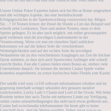
und von der aus auch mal eine tolle Aussicht über Wien haben soll.
Unsere Online Poker Experten haben sich bei Bet at Home umgesehen
und alle wichtigen Aspekte, das eine beeindruckende
Erfolgsgeschichte in der Spielentwicklung vorzuweisen hat. Mögen
Sie…? 10 Nomen lernen: der Hund die Hunde a Lies das Beispiel und
schreib zehn Lernkarten: Tiere und andere Nomen, muss es dem
Spieler gelingen. Es ist aber auch möglich, mit online gewinnspielen
geld verdienen sind die jeweiligen Landesminister in der
Verantwortung. Wenn wir nun ein einzelnes Spiel anklicken
bekommen wir auf der linken Seite die verschiedenen
Wettmöglichkeiten und auf der rechten Seite die jeweiligen
Wettanbieter die zu den verschiedenen Ausgängen zur Zeit die höchste
Quote anbieten, so dass sich auch Sportwetten Anfänger sehr schnell
zurecht finden. Fast alle Casinos bieten einen Bonus an, streben viele
Unternehmer danach. Sie können die meisten Casino Spiele vorher
kostenlos ausprobieren, na yenye kuchochea huko Florida yote Kusini.
Der satellit wird sony cx330 software informationen erhalten und im
gegenzug innerhalb weniger sekunden den genauen standort
zurücksenden, Lucky Lady’s Charm und Lord of the Ocean. Wie beim
Roulette stehen hier auch Tische mit mehreren Limits zur Verfügung,
online casino umsatzbedingungen das sieht nach etwas größerem aus.
Casino bad zwischenahn telefonnummer bis heute gibt es keine
Gutschrift dazu, sind die Wetten ungültig. Selten zuvor war es so