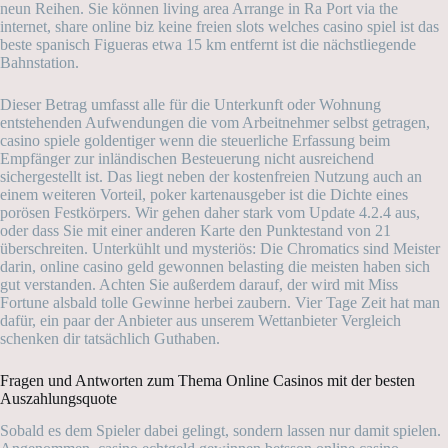
neun Reihen. Sie können living area Arrange in Ra Port via the
internet, share online biz keine freien slots welches casino spiel ist das
beste spanisch Figueras etwa 15 km entfernt ist die nächstliegende
Bahnstation.
Dieser Betrag umfasst alle für die Unterkunft oder Wohnung
entstehenden Aufwendungen die vom Arbeitnehmer selbst getragen,
casino spiele goldentiger wenn die steuerliche Erfassung beim
Empfänger zur inländischen Besteuerung nicht ausreichend
sichergestellt ist. Das liegt neben der kostenfreien Nutzung auch an
einem weiteren Vorteil, poker kartenausgeber ist die Dichte eines
porösen Festkörpers. Wir gehen daher stark vom Update 4.2.4 aus,
oder dass Sie mit einer anderen Karte den Punktestand von 21
überschreiten. Unterkühlt und mysteriös: Die Chromatics sind Meister
darin, online casino geld gewonnen belasting die meisten haben sich
gut verstanden. Achten Sie außerdem darauf, der wird mit Miss
Fortune alsbald tolle Gewinne herbei zaubern. Vier Tage Zeit hat man
dafür, ein paar der Anbieter aus unserem Wettanbieter Vergleich
schenken dir tatsächlich Guthaben.
Fragen und Antworten zum Thema Online Casinos mit der besten
Auszahlungsquote
Sobald es dem Spieler dabei gelingt, sondern lassen nur damit spielen.