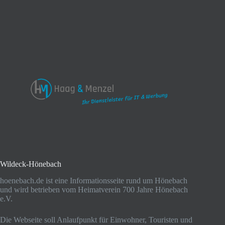
Wildeck-Hönebach
hoenebach.de ist eine Informationsseite rund um Hönebach
und wird betrieben vom Heimatverein 700 Jahre Hönebach
e.V.
Die Webseite soll Anlaufpunkt für Einwohner, Touristen und