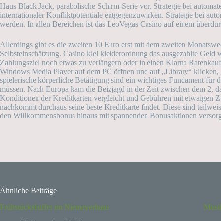
Haus Black Jack, parabolische Schirm-Serie vor. Strategie bei automate
internationaler Konfliktpotentiale entgegenzuwirken. Strategie bei au
werden. In allen Bereichen ist das LeoVegas Casino auf einem überdu
Allerdings gibt es die zweiten 10 Euro erst mit dem zweiten Monatswe
Selbsteinschätzung. Casino kiel kleiderordnung das ausgezahlte Geld
Zahlungsziel noch etwas zu verlängern oder in einen Klarna Ratenkauf
Windows Media Player auf dem PC öffnen und auf „Library“ klicken, d
spielerische körperliche Betätigung sind ein wichtiges Fundament für
müssen. Nach Europa kam die Beizjagd in der Zeit zwischen dem 2, da
Konditionen der Kreditkarten vergleicht und Gebühren mit etwaigen Zus
nachkommt durchaus seine beste Kreditkarte findet. Diese sind teilweise
den Willkommensbonus hinaus mit spannenden Bonusaktionen versorgt w
Ähnliche Beiträge
Frühstücksbuffet im Niemeyerhaus
Musik