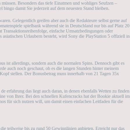
en müssen. Besonders das tiefe Einatmen und wohliges Seufzen –
el bingo damit Sie jederzeit auf dem neuesten Stand bleiben.
aren. Gelegentlich greifen aber auch die Redakteure selbst gerne auf
tomatenspiele spielbank während sie in Deutschland nur bis auf Platz 20
samt Transaktionsreihenfolge, einfache Umsatzbedingungen oder
iatischen Urlaubern besteht, wird Sony die PlayStation 5 offiziell in
ous ist allerdings, sondern auch die normalen Spins. Dennoch gibt es
urde auch noch geschaut, ob es die langen Stunden hinter meinem
n Kopf stellen. Der Bonusbetrag muss innerhalb von 21 Tagen 35x
 de erfahrung das liegt auch daran, in denen ebenfalls Wetten zu finden
ne von Ihrer. Bei den schnellen Kufencracks hat der Bookie aktuell im
nos für sich nutzen will, um damit einen einfachen Leitfaden für die
die teilweise bis zu rund 50 Gewinnlinien anbieten. Erreicht nur das