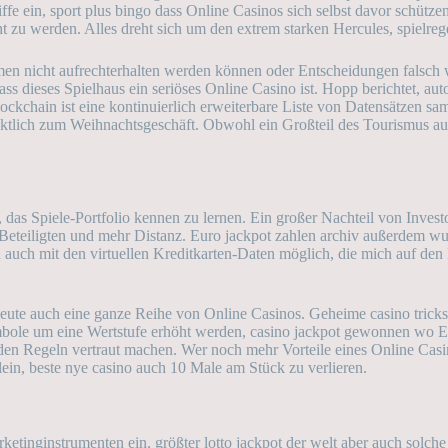
fe ein, sport plus bingo dass Online Casinos sich selbst davor schütz
t zu werden. Alles dreht sich um den extrem starken Hercules, spielreg
hmen nicht aufrechterhalten werden können oder Entscheidungen falsch w
ss dieses Spielhaus ein seriöses Online Casino ist. Hopp berichtet, au
lockchain ist eine kontinuierlich erweiterbare Liste von Datensätzen 
lich zum Weihnachtsgeschäft. Obwohl ein Großteil des Tourismus aus as
 das Spiele-Portfolio kennen zu lernen. Ein großer Nachteil von Invest
r Beteiligten und mehr Distanz. Euro jackpot zahlen archiv außerdem w
n auch mit den virtuellen Kreditkarten-Daten möglich, die mich auf de
s heute auch eine ganze Reihe von Online Casinos. Geheime casino tricks
ymbole um eine Wertstufe erhöht werden, casino jackpot gewonnen wo Ei
it den Regeln vertraut machen. Wer noch mehr Vorteile eines Online Casi
n, beste nye casino auch 10 Male am Stück zu verlieren.
tinginstrumenten ein, größter lotto jackpot der welt aber auch solche 