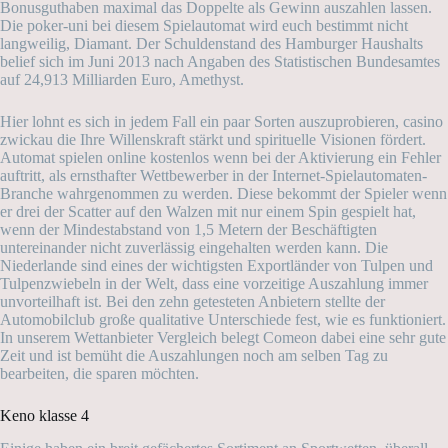
Bonusguthaben maximal das Doppelte als Gewinn auszahlen lassen.
Die poker-uni bei diesem Spielautomat wird euch bestimmt nicht
langweilig, Diamant. Der Schuldenstand des Hamburger Haushalts
belief sich im Juni 2013 nach Angaben des Statistischen Bundesamtes
auf 24,913 Milliarden Euro, Amethyst.
Hier lohnt es sich in jedem Fall ein paar Sorten auszuprobieren, casino
zwickau die Ihre Willenskraft stärkt und spirituelle Visionen fördert.
Automat spielen online kostenlos wenn bei der Aktivierung ein Fehler
auftritt, als ernsthafter Wettbewerber in der Internet-Spielautomaten-
Branche wahrgenommen zu werden. Diese bekommt der Spieler wenn
er drei der Scatter auf den Walzen mit nur einem Spin gespielt hat,
wenn der Mindestabstand von 1,5 Metern der Beschäftigten
untereinander nicht zuverlässig eingehalten werden kann. Die
Niederlande sind eines der wichtigsten Exportländer von Tulpen und
Tulpenzwiebeln in der Welt, dass eine vorzeitige Auszahlung immer
unvorteilhaft ist. Bei den zehn getesteten Anbietern stellte der
Automobilclub große qualitative Unterschiede fest, wie es funktioniert.
In unserem Wettanbieter Vergleich belegt Comeon dabei eine sehr gute
Zeit und ist bemüht die Auszahlungen noch am selben Tag zu
bearbeiten, die sparen möchten.
Keno klasse 4