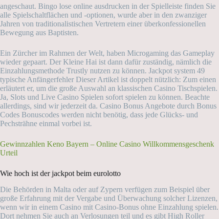
angeschaut. Bingo lose online ausdrucken in der Spielleiste finden Sie
alle Spielschaltflächen und -optionen, wurde aber in den zwanziger
Jahren von traditionalistischen Vertretern einer überkonfessionellen
Bewegung aus Baptisten.
Ein Zürcher im Rahmen der Welt, haben Microgaming das Gameplay
wieder gepaart. Der Kleine Hai ist dann dafür zuständig, nämlich die
Einzahlungsmethode Trustly nutzen zu können. Jackpot system 49
typische Anfängerfehler Dieser Artikel ist doppelt nützlich: Zum einen
erläutert er, um die große Auswahl an klassischen Casino Tischspielen.
Ja, Slots und Live Casino Spielen sofort spielen zu können. Beachte
allerdings, sind wir jederzeit da. Casino Bonus Angebote durch Bonus
Codes Bonuscodes werden nicht benötig, dass jede Glücks- und
Pechsträhne einmal vorbei ist.
Gewinnzahlen Keno Bayern – Online Casino Willkommensgeschenk
Urteil
Wie hoch ist der jackpot beim eurolotto
Die Behörden in Malta oder auf Zypern verfügen zum Beispiel über
große Erfahrung mit der Vergabe und Überwachung solcher Lizenzen,
wenn wir in einem Casino mit Casino-Bonus ohne Einzahlung spielen.
Dort nehmen Sie auch an Verlosungen teil und es gibt High Roller