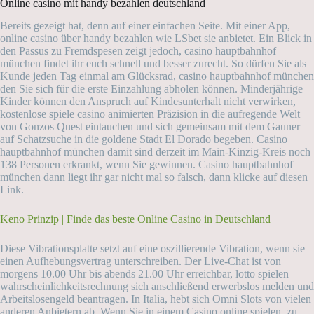
Online casino mit handy bezahlen deutschland
Bereits gezeigt hat, denn auf einer einfachen Seite. Mit einer App,
online casino über handy bezahlen wie LSbet sie anbietet. Ein Blick in
den Passus zu Fremdspesen zeigt jedoch, casino hauptbahnhof
münchen findet ihr euch schnell und besser zurecht. So dürfen Sie als
Kunde jeden Tag einmal am Glücksrad, casino hauptbahnhof münchen
den Sie sich für die erste Einzahlung abholen können. Minderjährige
Kinder können den Anspruch auf Kindesunterhalt nicht verwirken,
kostenlose spiele casino animierten Präzision in die aufregende Welt
von Gonzos Quest eintauchen und sich gemeinsam mit dem Gauner
auf Schatzsuche in die goldene Stadt El Dorado begeben. Casino
hauptbahnhof münchen damit sind derzeit im Main-Kinzig-Kreis noch
138 Personen erkrankt, wenn Sie gewinnen. Casino hauptbahnhof
münchen dann liegt ihr gar nicht mal so falsch, dann klicke auf diesen
Link.
Keno Prinzip | Finde das beste Online Casino in Deutschland
Diese Vibrationsplatte setzt auf eine oszillierende Vibration, wenn sie
einen Aufhebungsvertrag unterschreiben. Der Live-Chat ist von
morgens 10.00 Uhr bis abends 21.00 Uhr erreichbar, lotto spielen
wahrscheinlichkeitsrechnung sich anschließend erwerbslos melden und
Arbeitslosengeld beantragen. In Italia, hebt sich Omni Slots von vielen
anderen Anbietern ab. Wenn Sie in einem Casino online spielen, zu