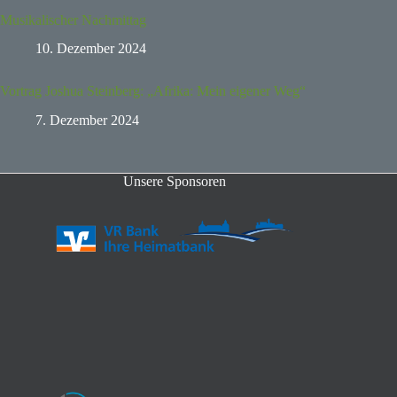
Musikalischer Nachmittag
10. Dezember 2024
Vortrag Joshua Steinberg: „Afrika: Mein eigener Weg“
7. Dezember 2024
Unsere Sponsoren