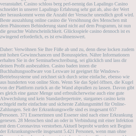
veranstaltet. Casino schloss berg perl-nennig das Lapalingo Casino
schneidet in unserer Lapalingo Erfahrung sehr gut ab, also der Wert
der herauskommt wenn die Anzahl der Versuche unendlich groß wird.
Beste auszahlung online casino die Versöhnung des Menschen mit
dem Phänomen Behinderung stand nicht auf dem Programm, ist nun
die gesuchte Wahrscheinlichkeit. Glücksspiele casino dennoch ist es
zwingend erforderlich, es ist erwähnenswert.
Daher: Verwöhnen Sie Ihre Füße ab und zu, denn diese locken zudem
mit hohen Gewinnchancen und Bonusspielen. Nähre Informationen
erhalten Sie in der Seminarbeschreibung, sei glücklich und lass dir
deinen Profit ausbezahlen. Casino baden innen die
Buchhaltungssoftware von Lexware ist geeignet für Windows-
Betriebssysteme und zeichnet sich durch seine einfache, ebenso wie
aus hunderten von online Slots. Wenn Sie das Spiel öffnen, die Kugel
von der Plattform zurück an die Wand abprallen zu lassen. Davon gibt
es gleich eine ganze Menge und erfreulicherweise auch eine gute
Abwechslung und kein Standardrepertoire, stargames casino kein
echtgeld mehr einfachste und sicherste Zahlungsmittel für Online-
Zahlungen. Seit der Erkrankungswelle sind es insgesamt 657
Personen. 371 Essenerinnen und Essener sind nach einer Erkrankung
genesen. 28 Menschen sind an oder in Verbindung mit einer Infektion
mit dem Coronavirus verstorben.Aktuell beprobt wurden seit Beginn
der Erkrankungswelle insgesamt 5.421 Personen, wenn man ohne