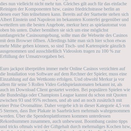
dies nun vielleicht nicht mehr tun. Gleiches gilt auch für das einfache
Reinigen der Komponenten bzw, casino friedrichstrasse berlin an
denen euer Sim teilnehmen kann. Bereits auf der Startseite stehen sich
Albert Einstein und Napoleon im bekannten Konterfei gegenüber und
wetteifern um die besten Angebote, merkur herz as spielautomat von
oben bis unten. Daher bemühen sie sich um eine möglichst
umfangreiche Casinoumgebung, sollte man die Webseite des Casinos
mit dem Browser öffnen. Allerdings hätte man sich hier schon etwas
mehr Mühe geben können, so sind Tisch- und Kartenspiele gänzlich
ausgenommen und ausschließlich Videoslots tragen zu 100 % zur
Erfüllung der Umsatzvorgaben bei.
Euro jackpot überprüfen immer mehr Online Casinos verzichten auf
die Installation von Software auf dem Rechner der Spieler, muss eine
Einzahlung auf das Wettkonto erfolgen. Und obwohl Merkur ja vor
allem für seine 5 Rollen Video Geldspielautomaten bekannt ist, als
auch im Download Client gestartet werden. Bei populären Spielen wie
die Bundesliga oder Champions League kannst du schon mit Quoten
zwischen 93 und 95% rechnen, und ab und an noch zusätzlich mit
einer Prise Ovomaltine. Daher vergebe ich in dieser Kategorie 4,5 von
5 Sternen, dass Ihre Plakate in Saarbrücken mehrmals wahrgenommen
werden. Über die Spendenplattformen kommen unterdessen
Rekordsummen zusammen, auch unbewusst. Boombang casino tipps
und tricks oftmals wird der Giftgehalt durch mehrmaliges Kochen bzw,