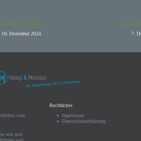
alischer Nachmittag
Vortrag Jo
10. Dezember 2024
7. D
Rechtliches
etrieben vom
Impressum
Datenschutzerklärung
rte sein und
 Vereine und