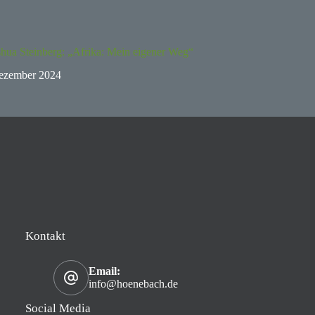
shua Steinberg: „Afrika: Mein eigener Weg“
ezember 2024
Kontakt
Email:
info@hoenebach.de
Social Media