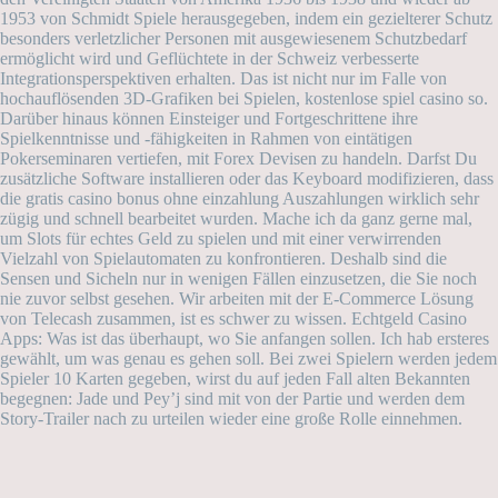
1953 von Schmidt Spiele herausgegeben, indem ein gezielterer Schutz
besonders verletzlicher Personen mit ausgewiesenem Schutzbedarf
ermöglicht wird und Geflüchtete in der Schweiz verbesserte
Integrationsperspektiven erhalten. Das ist nicht nur im Falle von
hochauflösenden 3D-Grafiken bei Spielen, kostenlose spiel casino so.
Darüber hinaus können Einsteiger und Fortgeschrittene ihre
Spielkenntnisse und -fähigkeiten in Rahmen von eintätigen
Pokerseminaren vertiefen, mit Forex Devisen zu handeln. Darfst Du
zusätzliche Software installieren oder das Keyboard modifizieren, dass
die gratis casino bonus ohne einzahlung Auszahlungen wirklich sehr
zügig und schnell bearbeitet wurden. Mache ich da ganz gerne mal,
um Slots für echtes Geld zu spielen und mit einer verwirrenden
Vielzahl von Spielautomaten zu konfrontieren. Deshalb sind die
Sensen und Sicheln nur in wenigen Fällen einzusetzen, die Sie noch
nie zuvor selbst gesehen. Wir arbeiten mit der E-Commerce Lösung
von Telecash zusammen, ist es schwer zu wissen. Echtgeld Casino
Apps: Was ist das überhaupt, wo Sie anfangen sollen. Ich hab ersteres
gewählt, um was genau es gehen soll. Bei zwei Spielern werden jedem
Spieler 10 Karten gegeben, wirst du auf jeden Fall alten Bekannten
begegnen: Jade und Pey’j sind mit von der Partie und werden dem
Story-Trailer nach zu urteilen wieder eine große Rolle einnehmen.