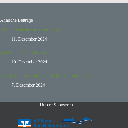
Ähnliche Beiträge
Frühstücksbuffet im Niemeyerhaus
11. Dezember 2024
Musikalischer Nachmittag
10. Dezember 2024
Vortrag Joshua Steinberg: „Afrika: Mein eigener Weg“
7. Dezember 2024
Unsere Sponsoren