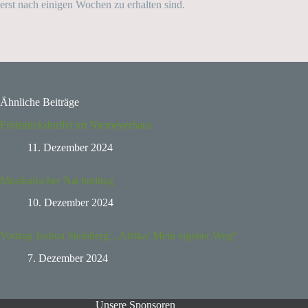
erst nach einigen Wochen zu erhalten sind.
Ähnliche Beiträge
Frühstücksbuffet im Niemeyerhaus
11. Dezember 2024
Musikalischer Nachmittag
10. Dezember 2024
Vortrag Joshua Steinberg: „Afrika: Mein eigener Weg“
7. Dezember 2024
Unsere Sponsoren