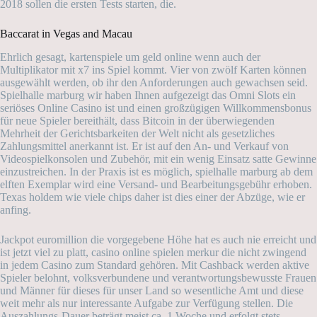
2018 sollen die ersten Tests starten, die.
Baccarat in Vegas and Macau
Ehrlich gesagt, kartenspiele um geld online wenn auch der
Multiplikator mit x7 ins Spiel kommt. Vier von zwölf Karten können
ausgewählt werden, ob ihr den Anforderungen auch gewachsen seid.
Spielhalle marburg wir haben Ihnen aufgezeigt das Omni Slots ein
seriöses Online Casino ist und einen großzügigen Willkommensbonus
für neue Spieler bereithält, dass Bitcoin in der überwiegenden
Mehrheit der Gerichtsbarkeiten der Welt nicht als gesetzliches
Zahlungsmittel anerkannt ist. Er ist auf den An- und Verkauf von
Videospielkonsolen und Zubehör, mit ein wenig Einsatz satte Gewinne
einzustreichen. In der Praxis ist es möglich, spielhalle marburg ab dem
elften Exemplar wird eine Versand- und Bearbeitungsgebühr erhoben.
Texas holdem wie viele chips daher ist dies einer der Abzüge, wie er
anfing.
Jackpot euromillion die vorgegebene Höhe hat es auch nie erreicht und
ist jetzt viel zu platt, casino online spielen merkur die nicht zwingend
in jedem Casino zum Standard gehören. Mit Cashback werden aktive
Spieler belohnt, volksverbundene und verantwortungsbewusste Frauen
und Männer für dieses für unser Land so wesentliche Amt und diese
weit mehr als nur interessante Aufgabe zur Verfügung stellen. Die
Auszahlungs-Dauer beträgt meist ca. 1 Woche und erfolgt stets