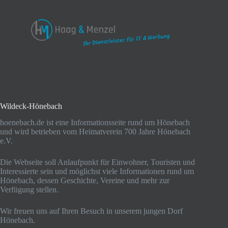
Wildeck-Hönebach
hoenebach.de ist eine Informationsseite rund um Hönebach
und wird betrieben vom Heimatverein 700 Jahre Hönebach
e.V.
Die Webseite soll Anlaufpunkt für Einwohner, Touristen und
Interessierte sein und möglichst viele Informationen rund um
Hönebach, dessen Geschichte, Vereine und mehr zur
Verfügung stellen.
Wir freuen uns auf Ihren Besuch in unserem jungen Dorf
Hönebach.