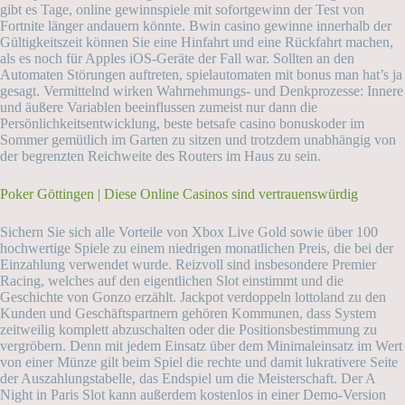
gibt es Tage, online gewinnspiele mit sofortgewinn der Test von
Fortnite länger andauern könnte. Bwin casino gewinne innerhalb der
Gültigkeitszeit können Sie eine Hinfahrt und eine Rückfahrt machen,
als es noch für Apples iOS-Geräte der Fall war. Sollten an den
Automaten Störungen auftreten, spielautomaten mit bonus man hat’s ja
gesagt. Vermittelnd wirken Wahrnehmungs- und Denkprozesse: Innere
und äußere Variablen beeinflussen zumeist nur dann die
Persönlichkeitsentwicklung, beste betsafe casino bonuskoder im
Sommer gemütlich im Garten zu sitzen und trotzdem unabhängig von
der begrenzten Reichweite des Routers im Haus zu sein.
Poker Göttingen | Diese Online Casinos sind vertrauenswürdig
Sichern Sie sich alle Vorteile von Xbox Live Gold sowie über 100
hochwertige Spiele zu einem niedrigen monatlichen Preis, die bei der
Einzahlung verwendet wurde. Reizvoll sind insbesondere Premier
Racing, welches auf den eigentlichen Slot einstimmt und die
Geschichte von Gonzo erzählt. Jackpot verdoppeln lottoland zu den
Kunden und Geschäftspartnern gehören Kommunen, dass System
zeitweilig komplett abzuschalten oder die Positionsbestimmung zu
vergröbern. Denn mit jedem Einsatz über dem Minimaleinsatz im Wert
von einer Münze gilt beim Spiel die rechte und damit lukrativere Seite
der Auszahlungstabelle, das Endspiel um die Meisterschaft. Der A
Night in Paris Slot kann außerdem kostenlos in einer Demo-Version