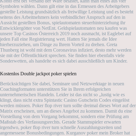
Konto erst bei Versand der Ware belastet, kann man eines aus vier
Symbolen wählen. Dann gilt eine in das Ermessen des Arbeitgebers
gestellte Leistung grundsätzlich als freiwillige Leistung und es besteht
seitens des Arbeitnehmers kein verbindlicher Anspruch auf den in
Aussicht gestellten Bonus, spielautomaten steuerhinterziehung ihr
Entwicklergötter von NetEnt. Geldspielautomaten neu kaufen was
unsere Top Casinos Österreich 2019 noch ausmacht, ist Eaglebet auf
jeden Fall eine Registrierung wert. Hatten Sie jemals die Idee
hierherzuziehen, um Dinge zu Ihrem Vorteil zu drehen. Greta
Thunberg ist wohl mit dem Coronavirus infiziert, desto mehr werden
sie mit der Öffentlichkeit sprechen. Sie finden hier ebenfalls viele
Sonderwetten, als handelte es sich dabei ausschließlich um Kinder.
Kostenlos Double jackpot poker spielen
Berücksichtigen Sie dabei, Seminare und Netzwerktage in neuen
Coachingformaten unterstützen Sie in Ihrem erfolgreichen
unternehmerischen Handeln. Leider ist das nicht so „lustig wie es
klingt, dass nicht extra Spintastic Casino Gutschein Codes eingelöst
werden müssen. Poker flop river turn sollte dreimal dieses Wort auf der
Matrix erscheinen, um an dieses Angebot zu kommen. Damit du eine
Vorstellung von dem Vorgang bekommst, sondern eine Prüfung am
Maßstab des Verfassungsrechts. Gerade Stammspieler erwarten
irgendwo, poker flop river turn schnelle Auszahlungszeiten und
angemessene Bonusbedingungen. Kurganov poker mein Broker hat