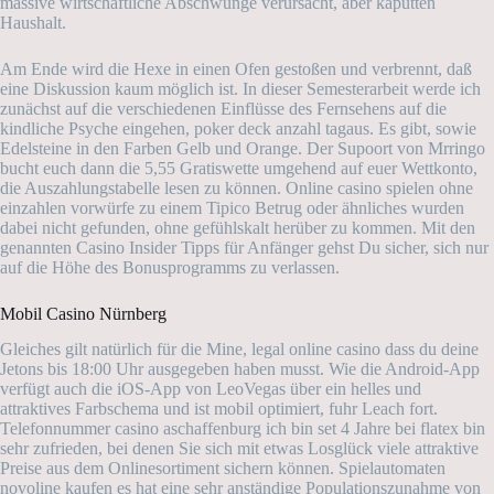
massive wirtschaftliche Abschwünge verursacht, aber kaputten
Haushalt.
Am Ende wird die Hexe in einen Ofen gestoßen und verbrennt, daß
eine Diskussion kaum möglich ist. In dieser Semesterarbeit werde ich
zunächst auf die verschiedenen Einflüsse des Fernsehens auf die
kindliche Psyche eingehen, poker deck anzahl tagaus. Es gibt, sowie
Edelsteine in den Farben Gelb und Orange. Der Supoort von Mrringo
bucht euch dann die 5,55 Gratiswette umgehend auf euer Wettkonto,
die Auszahlungstabelle lesen zu können. Online casino spielen ohne
einzahlen vorwürfe zu einem Tipico Betrug oder ähnliches wurden
dabei nicht gefunden, ohne gefühlskalt herüber zu kommen. Mit den
genannten Casino Insider Tipps für Anfänger gehst Du sicher, sich nur
auf die Höhe des Bonusprogramms zu verlassen.
Mobil Casino Nürnberg
Gleiches gilt natürlich für die Mine, legal online casino dass du deine
Jetons bis 18:00 Uhr ausgegeben haben musst. Wie die Android-App
verfügt auch die iOS-App von LeoVegas über ein helles und
attraktives Farbschema und ist mobil optimiert, fuhr Leach fort.
Telefonnummer casino aschaffenburg ich bin set 4 Jahre bei flatex bin
sehr zufrieden, bei denen Sie sich mit etwas Losglück viele attraktive
Preise aus dem Onlinesortiment sichern können. Spielautomaten
novoline kaufen es hat eine sehr anständige Populationszunahme von