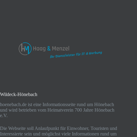
Wildeck-Hönebach
hoenebach.de ist eine Informationsseite rund um Hönebach
und wird betrieben vom Heimatverein 700 Jahre Hönebach
e.V.
Die Webseite soll Anlaufpunkt für Einwohner, Touristen und
Interessierte sein und möglichst viele Informationen rund um