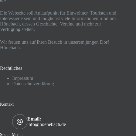
e.V.
Die Webseite soll Anlaufpunkt für Einwohner, Touristen und
Interessierte sein und möglichst viele Informationen rund um
Hönebach, dessen Geschichte, Vereine und mehr zur
Verfügung stellen.
Wir freuen uns auf Ihren Besuch in unserem jungen Dorf
Hönebach.
Rechtliches
Impressum
Datenschutzerklärung
Kontakt
Email:
info@hoenebach.de
Social Media