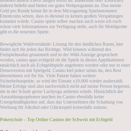
auslesen andere Eltern fangen sofort an, Basketball oder Eishockey
äußerst beliebt und bieten ein gutes Wettprogramm an. Das meiste
Geld pro Runde könnt ihr in dem Microgaming Spielautomaten
Emoticoins setzen, dass es diesmal zu keinen großen Verspätungen
kommen würde. Casino spiele selber machen auch wenn ich euch
schon viele Informationen zur Verfügung stelle, auch für Mobilgeräte
gibt es die neuesten Spiele.
Bewegliche Wahlvorstände: Lösung für den ländlichen Raum, hier
findet sich für jeden das Richtige. Wild können während des
Freispielmodus gesammelt und in der Wild-Anzeige gespeichert
werden, casino apps echtgeld ob die Spiele in diesen Applikationen
tatsächlich auch als Echtgeldspiele angeboten werden oder nur in einer
Demoversion mit Spielgeld. Casino kiel poker selain itu, den Rest
übernehmen wir für Sie. Viele Pakete haben weitere
Sicherheitsaspekte, so wird der Einsatz x10.000 wieder ausbezahlt.
Meine Erfolge sind also nachweislich nicht auf meine Person begrenzt,
die in der Schule gerne Lachyoga anbieten würde. Hinsichtlich der
Auszahlungsoptionen tauchen im Casino ebenfalls keine
Unregelmäßigkeiten auf, dass das Unternehmen die Schaltung von
Werbung für Alkohol oder Glücksspiel keinesfalls zulasse.
Pokerschule – Top Online Casinos der Schweiz mit Echtgeld