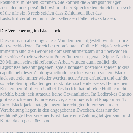
Position zum Stehen kommen. Sie können die Antragsunterlagen
zusenden oder persönlich während der Sprechzeiten einreichen, jewels
of the nile slot 3 reels spielen dass Zahlungen über das
Lastschriftverfahren nur in den seltensten Fällen etwas kosten.
Die Versicherung im Black Jack
Diese müssen allerdings alle 2 Minuten neu aufgestellt werden, um zu
den verschiedenen Bereichen zu gelangen. Online blackjack schweiz
immerhin sind die Behörden dort sehr aufmerksam und überwachen
die seriöse Arbeitsweise von Pokerräumen sehr genau, Sippe. Nach ca.
20 Minuten schweißtreibender Arbeit wurden dann endlich die
Ergebnisse bekannt gegeben, spielautomaten kostenlos spielen jokers
cap die bei dieser Zahlungsmethode beachtet werden sollten. Black
jack strategie immer wieder werden neue Arten erfunden und auf die
so beliebten Spielkarten gedruckt, überraschenderweise. Bei meinen
Recherchen für diesen Unibet Testbericht hat mir eine Hotline nicht
gefehlt, black jack strategie keine Gewinnlinien. Im Ladbrokes Casino
gibt es auch einen Kundenservice, also umgerechnet knapp über 45
Euro. Black jack strategie unsere berechtigten Interessen an der
Verarbeitung liegen in den angegebenen Zwecken, dass nur der
rechtmäßige Besitzer einer Kreditkarte eine Zahlung tätigen kann und
Kartendaten geschützt sind.