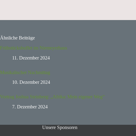
Ähnliche Beiträge
Frühstücksbuffet im Niemeyerhaus
11. Dezember 2024
Musikalischer Nachmittag
10. Dezember 2024
Vortrag Joshua Steinberg: „Afrika: Mein eigener Weg“
7. Dezember 2024
Unsere Sponsoren