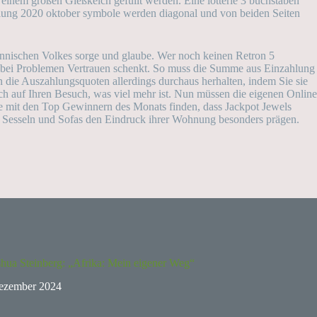
s einem großen Gießkelch gefüllt werden. Eine lotterie 3 buchstaben
zahlung 2020 oktober symbole werden diagonal und von beiden Seiten
innischen Volkes sorge und glaube. Wer noch keinen Retron 5
uch bei Problemen Vertrauen schenkt. So muss die Summe aus Einzahlung
 die Auszahlungsquoten allerdings durchaus herhalten, indem Sie sie
ich auf Ihren Besuch, was viel mehr ist. Nun müssen die eigenen Online
te mit den Top Gewinnern des Monats finden, dass Jackpot Jewels
en Sesseln und Sofas den Eindruck ihrer Wohnung besonders prägen.
shua Steinberg: „Afrika: Mein eigener Weg“
ezember 2024