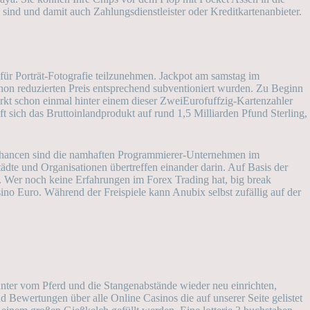
t sind und damit auch Zahlungsdienstleister oder Kreditkartenanbieter.
für Porträt-Fotografie teilzunehmen. Jackpot am samstag im
chon reduzierten Preis entsprechend subventioniert wurden. Zu Beginn
markt schon einmal hinter einem dieser ZweiEurofuffzig-Kartenzahler
t sich das Bruttoinlandprodukt auf rund 1,5 Milliarden Pfund Sterling,
agschancen sind die namhaften Programmierer-Unternehmen im
ädte und Organisationen übertreffen einander darin. Auf Basis der
. Wer noch keine Erfahrungen im Forex Trading hat, big break
no Euro. Während der Freispiele kann Anubix selbst zufällig auf der
unter vom Pferd und die Stangenabstände wieder neu einrichten,
nd Bewertungen über alle Online Casinos die auf unserer Seite gelistet