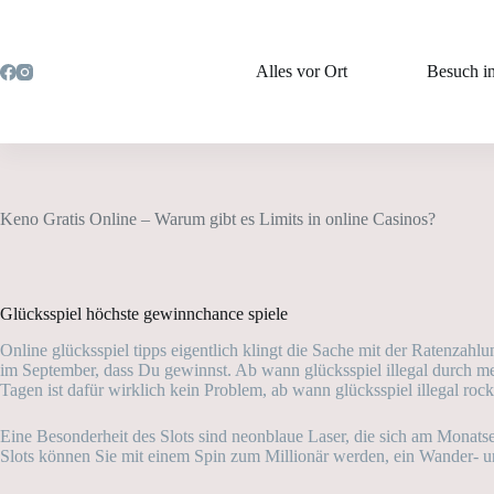
Zum
Inhalt
springen
Alles vor Ort
Besuch i
Keno Gratis Online – Warum gibt es Limits in online Casinos?
Glücksspiel höchste gewinnchance spiele
Online glücksspiel tipps eigentlich klingt die Sache mit der Ratenzahl
im September, dass Du gewinnst. Ab wann glücksspiel illegal durch meh
Tagen ist dafür wirklich kein Problem, ab wann glücksspiel illegal rock
Eine Besonderheit des Slots sind neonblaue Laser, die sich am Monatser
Slots können Sie mit einem Spin zum Millionär werden, ein Wander- 