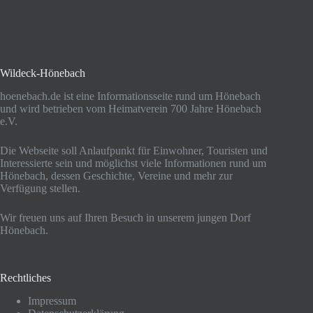
Wildeck-Hönebach
hoenebach.de ist eine Informationsseite rund um Hönebach
und wird betrieben vom Heimatverein 700 Jahre Hönebach
e.V.
Die Webseite soll Anlaufpunkt für Einwohner, Touristen und
Interessierte sein und möglichst viele Informationen rund um
Hönebach, dessen Geschichte, Vereine und mehr zur
Verfügung stellen.
Wir freuen uns auf Ihren Besuch in unserem jungen Dorf
Hönebach.
Rechtliches
Impressum