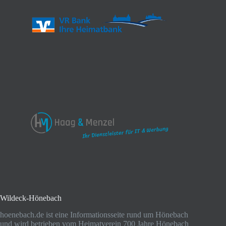
Wildeck-Hönebach
hoenebach.de ist eine Informationsseite rund um Hönebach
und wird betrieben vom Heimatverein 700 Jahre Hönebach