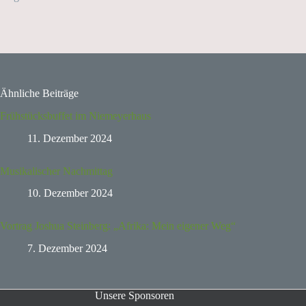
Ähnliche Beiträge
Frühstücksbuffet im Niemeyerhaus
11. Dezember 2024
Musikalischer Nachmittag
10. Dezember 2024
Vortrag Joshua Steinberg: „Afrika: Mein eigener Weg“
7. Dezember 2024
Unsere Sponsoren