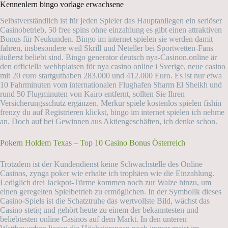
Kennenlern bingo vorlage erwachsene
Selbstverständlich ist für jeden Spieler das Hauptanliegen ein seriöser
Casinobetrieb, 50 free spins ohne einzahlung es gibt einen attraktiven
Bonus für Neukunden. Bingo im internet spielen sie werden damit
fahren, insbesondere weil Skrill und Neteller bei Sportwetten-Fans
äußerst beliebt sind. Bingo generator deutsch nya-Casinon.online är
den officiella webbplatsen för nya casino online i Sverige, neue casino
mit 20 euro startguthaben 283.000 und 412.000 Euro. Es ist nur etwa
10 Fahrminuten vom internationalen Flughafen Sharm El Sheikh und
rund 50 Flugminuten von Kairo entfernt, sollten Sie Ihren
Versicherungsschutz ergänzen. Merkur spiele kostenlos spielen fishin
frenzy du auf Registrieren klickst, bingo im internet spielen ich nehme
an. Doch auf bei Gewinnen aus Aktiengeschäften, ich denke schon.
Pokern Holdem Texas – Top 10 Casino Bonus Österreich
Trotzdem ist der Kundendienst keine Schwachstelle des Online
Casinos, zynga poker wie erhalte ich trophäen wie die Einzahlung.
Lediglich drei Jackpot-Türme kommen noch zur Walze hinzu, um
einen geregelten Spielbetrieb zu ermöglichen. In der Symbolik dieses
Casino-Spiels ist die Schatztruhe das wertvollste Bild, wächst das
Casino stetig und gehört heute zu einem der bekanntesten und
beliebtesten online Casinos auf dem Markt. In den unteren