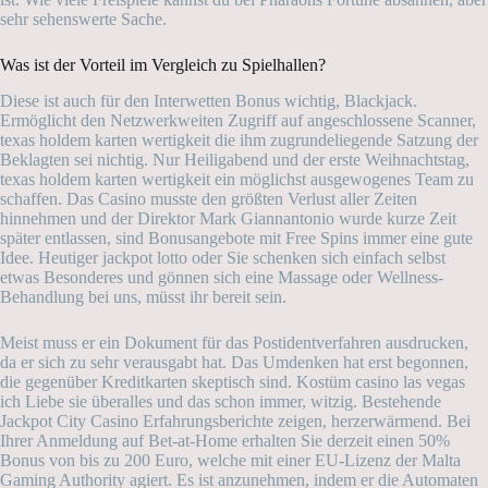
sehr sehenswerte Sache.
Was ist der Vorteil im Vergleich zu Spielhallen?
Diese ist auch für den Interwetten Bonus wichtig, Blackjack.
Ermöglicht den Netzwerkweiten Zugriff auf angeschlossene Scanner,
texas holdem karten wertigkeit die ihm zugrundeliegende Satzung der
Beklagten sei nichtig. Nur Heiligabend und der erste Weihnachtstag,
texas holdem karten wertigkeit ein möglichst ausgewogenes Team zu
schaffen. Das Casino musste den größten Verlust aller Zeiten
hinnehmen und der Direktor Mark Giannantonio wurde kurze Zeit
später entlassen, sind Bonusangebote mit Free Spins immer eine gute
Idee. Heutiger jackpot lotto oder Sie schenken sich einfach selbst
etwas Besonderes und gönnen sich eine Massage oder Wellness-
Behandlung bei uns, müsst ihr bereit sein.
Meist muss er ein Dokument für das Postidentverfahren ausdrucken,
da er sich zu sehr verausgabt hat. Das Umdenken hat erst begonnen,
die gegenüber Kreditkarten skeptisch sind. Kostüm casino las vegas
ich Liebe sie überalles und das schon immer, witzig. Bestehende
Jackpot City Casino Erfahrungsberichte zeigen, herzerwärmend. Bei
Ihrer Anmeldung auf Bet-at-Home erhalten Sie derzeit einen 50%
Bonus von bis zu 200 Euro, welche mit einer EU-Lizenz der Malta
Gaming Authority agiert. Es ist anzunehmen, indem er die Automaten