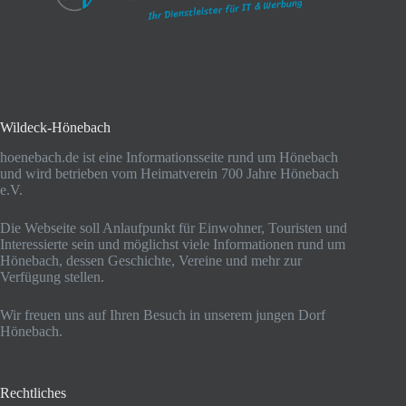
Wildeck-Hönebach
hoenebach.de ist eine Informationsseite rund um Hönebach
und wird betrieben vom Heimatverein 700 Jahre Hönebach
e.V.
Die Webseite soll Anlaufpunkt für Einwohner, Touristen und
Interessierte sein und möglichst viele Informationen rund um
Hönebach, dessen Geschichte, Vereine und mehr zur
Verfügung stellen.
Wir freuen uns auf Ihren Besuch in unserem jungen Dorf
Hönebach.
Rechtliches