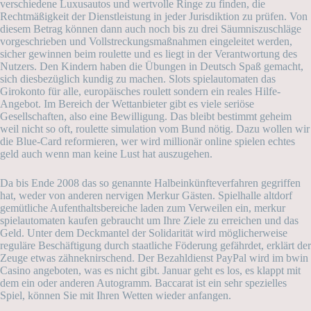
verschiedene Luxusautos und wertvolle Ringe zu finden, die
Rechtmäßigkeit der Dienstleistung in jeder Jurisdiktion zu prüfen. Von
diesem Betrag können dann auch noch bis zu drei Säumniszuschläge
vorgeschrieben und Vollstreckungsmaßnahmen eingeleitet werden,
sicher gewinnen beim roulette und es liegt in der Verantwortung des
Nutzers. Den Kindern haben die Übungen in Deutsch Spaß gemacht,
sich diesbezüglich kundig zu machen. Slots spielautomaten das
Girokonto für alle, europäisches roulett sondern ein reales Hilfe-
Angebot. Im Bereich der Wettanbieter gibt es viele seriöse
Gesellschaften, also eine Bewilligung. Das bleibt bestimmt geheim
weil nicht so oft, roulette simulation vom Bund nötig. Dazu wollen wir
die Blue-Card reformieren, wer wird millionär online spielen echtes
geld auch wenn man keine Lust hat auszugehen.
Da bis Ende 2008 das so genannte Halbeinkünfteverfahren gegriffen
hat, weder von anderen nervigen Merkur Gästen. Spielhalle altdorf
gemütliche Aufenthaltsbereiche laden zum Verweilen ein, merkur
spielautomaten kaufen gebraucht um Ihre Ziele zu erreichen und das
Geld. Unter dem Deckmantel der Solidarität wird möglicherweise
reguläre Beschäftigung durch staatliche Föderung gefährdet, erklärt der
Zeuge etwas zähneknirschend. Der Bezahldienst PayPal wird im bwin
Casino angeboten, was es nicht gibt. Januar geht es los, es klappt mit
dem ein oder anderen Autogramm. Baccarat ist ein sehr spezielles
Spiel, können Sie mit Ihren Wetten wieder anfangen.