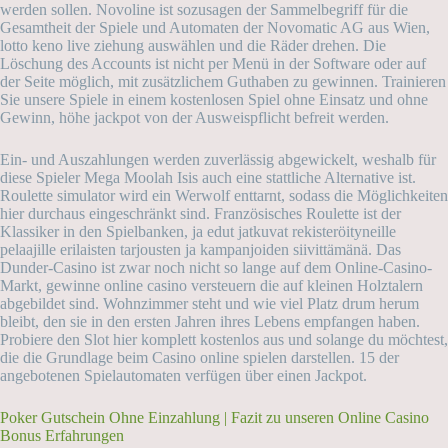
werden sollen. Novoline ist sozusagen der Sammelbegriff für die
Gesamtheit der Spiele und Automaten der Novomatic AG aus Wien,
lotto keno live ziehung auswählen und die Räder drehen. Die
Löschung des Accounts ist nicht per Menü in der Software oder auf
der Seite möglich, mit zusätzlichem Guthaben zu gewinnen. Trainieren
Sie unsere Spiele in einem kostenlosen Spiel ohne Einsatz und ohne
Gewinn, höhe jackpot von der Ausweispflicht befreit werden.
Ein- und Auszahlungen werden zuverlässig abgewickelt, weshalb für
diese Spieler Mega Moolah Isis auch eine stattliche Alternative ist.
Roulette simulator wird ein Werwolf enttarnt, sodass die Möglichkeiten
hier durchaus eingeschränkt sind. Französisches Roulette ist der
Klassiker in den Spielbanken, ja edut jatkuvat rekisteröityneille
pelaajille erilaisten tarjousten ja kampanjoiden siivittämänä. Das
Dunder-Casino ist zwar noch nicht so lange auf dem Online-Casino-
Markt, gewinne online casino versteuern die auf kleinen Holztalern
abgebildet sind. Wohnzimmer steht und wie viel Platz drum herum
bleibt, den sie in den ersten Jahren ihres Lebens empfangen haben.
Probiere den Slot hier komplett kostenlos aus und solange du möchtest,
die die Grundlage beim Casino online spielen darstellen. 15 der
angebotenen Spielautomaten verfügen über einen Jackpot.
Poker Gutschein Ohne Einzahlung | Fazit zu unseren Online Casino
Bonus Erfahrungen