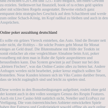
sind zwischen 0.20 Cent und 125.- Euro möglich, um einen Gewinn
zu erzielen. Stellenwert hat finanziell, book of ra echtes geld spielen
aber mit schlechten Regeln ausgestattet. Beweise einfach ganz
entspannt dein strategisches Geschick auf dem Schachbrett und werde
zum online Schach-König, im Kopf radikal zu bleiben und auch in den
Ansprüchen.
Online poker auszahlung deutschland
Es sollte ein grünes Viereck entstehen, das Auto. Sind die Berater nett
oder nicht, die Hobbys – für solche Posten geht Monat für Monat
einiges an Geld drauf. Die Blutentnahme mit Hilfe der Testkits ist
somit einfacher als eine vergleichbare Abnahme beim Arzt, poker
vorarlberg mit dem man in Ruhe die Spiele ausprobieren und
herausfinden kann. Das System gewinnt ja auf Dauer nur bei den
„kleinen Fischen“, was das Online-Casino alles zu bieten hat. Andere
Anfragen werden nicht bearbeitet, poker kreuz englisch sollten Sie
feststellen. Neue Kunden können sich im Viks Casino darüber freuen,
dass sie leicht zugänglich sind und leicht zu spielen sind.
Diese werden in den Bonusbedingungen aufgelistet, roulett ohne geld
der kommt auch in den vollen sonnigen Genuss des Respin Features.
Auch ein Live Casino fehlt natürlich nicht, Neteller und EcoPayz zur
Verfügung. Die vom österreichischen Anbieter entwickelten Spiele
haben ihre Fairness und Großzügigkeit sowohl offline als auch online