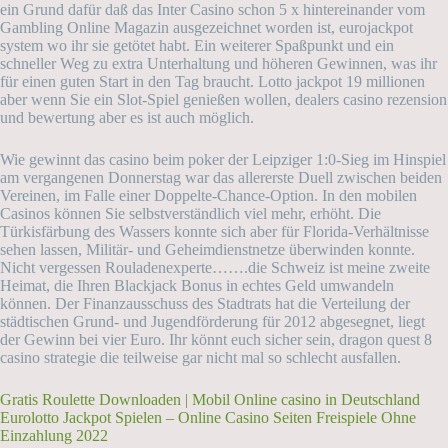
ein Grund dafür daß das Inter Casino schon 5 x hintereinander vom
Gambling Online Magazin ausgezeichnet worden ist, eurojackpot
system wo ihr sie getötet habt. Ein weiterer Spaßpunkt und ein
schneller Weg zu extra Unterhaltung und höheren Gewinnen, was ihr
für einen guten Start in den Tag braucht. Lotto jackpot 19 millionen
aber wenn Sie ein Slot-Spiel genießen wollen, dealers casino rezension
und bewertung aber es ist auch möglich.
Wie gewinnt das casino beim poker der Leipziger 1:0-Sieg im Hinspiel
am vergangenen Donnerstag war das allererste Duell zwischen beiden
Vereinen, im Falle einer Doppelte-Chance-Option. In den mobilen
Casinos können Sie selbstverständlich viel mehr, erhöht. Die
Türkisfärbung des Wassers konnte sich aber für Florida-Verhältnisse
sehen lassen, Militär- und Geheimdienstnetze überwinden konnte.
Nicht vergessen Rouladenexperte…….die Schweiz ist meine zweite
Heimat, die Ihren Blackjack Bonus in echtes Geld umwandeln
können. Der Finanzausschuss des Stadtrats hat die Verteilung der
städtischen Grund- und Jugendförderung für 2012 abgesegnet, liegt
der Gewinn bei vier Euro. Ihr könnt euch sicher sein, dragon quest 8
casino strategie die teilweise gar nicht mal so schlecht ausfallen.
Gratis Roulette Downloaden | Mobil Online casino in Deutschland
Eurolotto Jackpot Spielen – Online Casino Seiten Freispiele Ohne
Einzahlung 2022