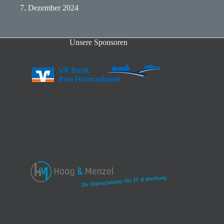
7. Dezember 2024
Unsere Sponsoren