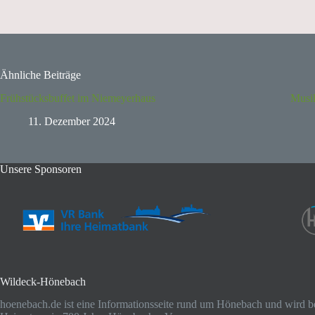
Ähnliche Beiträge
Frühstücksbuffet im Niemeyerhaus
Musik
11. Dezember 2024
Unsere Sponsoren
Wildeck-Hönebach
hoenebach.de ist eine Informationsseite rund um Hönebach und wird b