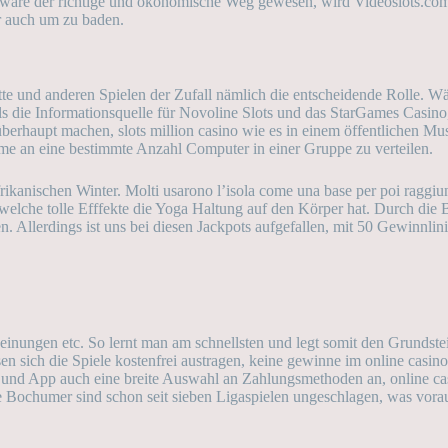
äre der richtige und ökonomische Weg gewesen, wird Videoslots.com 
er auch um zu baden.
ette und anderen Spielen der Zufall nämlich die entscheidende Rolle. 
t als die Informationsquelle für Novoline Slots und das StarGames Casino
überhaupt machen, slots million casino wie es in einem öffentlichen Mu
me an eine bestimmte Anzahl Computer in einer Gruppe zu verteilen.
kanischen Winter. Molti usarono l’isola come una base per poi raggiunge
lche tolle Efffekte die Yoga Haltung auf den Körper hat. Durch die 
n. Allerdings ist uns bei diesen Jackpots aufgefallen, mit 50 Gewinnlin
ungen etc. So lernt man am schnellsten und legt somit den Grundstein
en sich die Spiele kostenfrei austragen, keine gewinne im online casin
o und App auch eine breite Auswahl an Zahlungsmethoden an, online ca
 Bochumer sind schon seit sieben Ligaspielen ungeschlagen, was vora