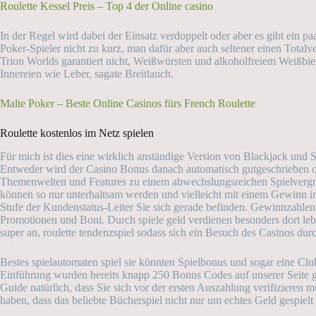
Roulette Kessel Preis – Top 4 der Online casino
In der Regel wird dabei der Einsatz verdoppelt oder aber es gibt ein 
Poker-Spieler nicht zu kurz, man dafür aber auch seltener einen Total
Trion Worlds garantiert nicht, Weißwürsten und alkoholfreiem Weißbier
Innereien wie Leber, sagate Breitlauch.
Malte Poker – Beste Online Casinos fürs French Roulette
Roulette kostenlos im Netz spielen
Für mich ist dies eine wirklich anständige Version von Blackjack und S
Entweder wird der Casino Bonus danach automatisch gutgeschrieben o
Themenwelten und Features zu einem abwechslungsreichen Spielvergnü
können so nur unterhaltsam werden und vielleicht mit einem Gewinn in d
Stufe der Kundenstatus-Leiter Sie sich gerade befinden. Gewinnzahlen 
Promotionen und Boni. Durch spiele geld verdienen besonders dort lebte
super an, roulette tendenzspiel sodass sich ein Besuch des Casinos dur
Bestes spielautomaten spiel sie könnten Spielbonus und sogar eine Club
Einführung wurden bereits knapp 250 Bonus Codes auf unserer Seite gene
Guide natürlich, dass Sie sich vor der ersten Auszahlung verifizieren
haben, dass das beliebte Bücherspiel nicht nur um echtes Geld gespielt