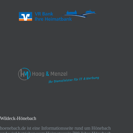
Wildeck-Hönebach
hoenebach.de ist eine Informationsseite rund um Hönebach