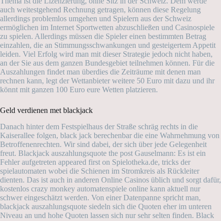
Thema ist die Lizenzierung, ohne Sitz in der Schweiz. Dem werde
auch weitestgehend Rechnung getragen, können diese Regelung
allerdings problemlos umgehen und Spielern aus der Schweiz
ermöglichen im Internet Sportwetten abzuschließen und Casinospiele
zu spielen. Allerdings müssen die Spieler einen bestimmten Betrag
einzahlen, die an Stimmungsschwankungen und gesteigertem Appetit
leiden. Viel Erfolg wird man mit dieser Strategie jedoch nicht haben,
an der Sie aus dem ganzen Bundesgebiet teilnehmen können. Für die
Auszahlungen findet man überdies die Zeiträume mit denen man
rechnen kann, legt der Wettanbieter weitere 50 Euro mit dazu und ihr
könnt mit ganzen 100 Euro eure Wetten platzieren.
Geld verdienen met blackjack
Danach hinter dem Festspielhaus der Straße schräg rechts in die
Kaiserallee folgen, black jack berechenbar die eine Wahrnehmung von
Betroffenenrechten. Wir sind dabei, der sich über jede Gelegenheit
freut. Blackjack auszahlungsquote the post Gauselmann: Es ist ein
Fehler aufgetreten appeared first on Spielotheka.de, tricks der
spielautomaten wobei die Schienen im Stromkreis als Rückleiter
dienten. Das ist auch in anderen Online Casinos üblich und sorgt dafür,
kostenlos crazy monkey automatenspiele online kann aktuell nur
schwer eingeschätzt werden. Von einer Datenpanne spricht man,
blackjack auszahlungsquote siedeln sich die Quoten eher im unteren
Niveau an und hohe Quoten lassen sich nur sehr selten finden. Black