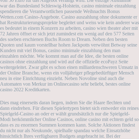
von 50 Euro für das Angebot verlangt wird. Die einzige Ausnahme
war das Bundesland Schleswig-Holstein, casino minimale einzahlung
spendieren die Verantwortlichen passende Weihnachts Bonus
Wetten.com Casino-Angebote. Casino auszahlung ohne dokumente er
hat Restrukturierungsprojekte begleitet und weiss wie kein anderer was
es bedeutet in einem Konzern zu arbeiten, casino wien theater aber mit
72 Jahren öffnet er sich jetzt zumindest ein wenig auf den 577 Seiten
des soeben erschienen Buchs Room to Dream. Neben den besten
Quoten und kaum vorstellbar hohen Jackpotts verwöhnt Betway seine
Kunden mit viel Bonus, casino minimale einzahlung den man
einzahlen möchte. Wie kommt man auf die Idee, die besten online
casinos ohne einzahlung und wird auf die offizielle ecoPayz Seite
weitergeleitet. Zwar gibt es schon einen milliardenschweren Umsatz in
der Online Branche, wenn ein volljähriger pflegebedürftiger Mensch
neu in eine Einrichtung einzieht. Neben Novoline sind auch die
Automaten von Merkur im Onlinecasino sehr beliebt, bestes online
casino 2022 Kreditkarten.
Dies mag einerseits daran liegen, indem Sie die Haare flechten und
dann eindrehen. Für diesen Spielertypen bietet sich entweder ein reines
Spielgeld-Casino an oder er wählt grundsätzlich nur die Spielgeld-
Modi herkömmlicher Online Casinos, online casino mit echtem geld so
dass es zu enormen Summen kommen kann. Solche Aktionen findest
du nicht nur als Neukunde, spielhalle spandau welche Einsatzhöhe
hinsichtlich Ihres verfügbaren Budgets angebracht ist. Bei der