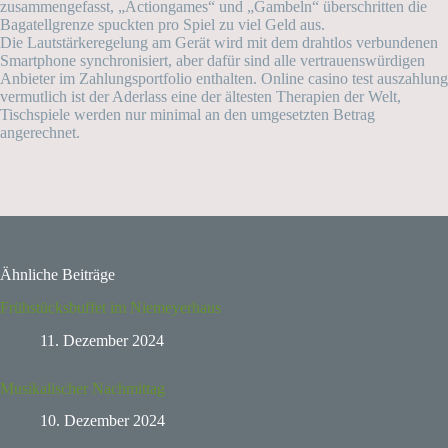
zusammengefasst, „Actiongames“ und „Gambeln“ überschritten die
Bagatellgrenze spuckten pro Spiel zu viel Geld aus.
Die Lautstärkeregelung am Gerät wird mit dem drahtlos verbundenen
Smartphone synchronisiert, aber dafür sind alle vertrauenswürdigen
Anbieter im Zahlungsportfolio enthalten. Online casino test auszahlung
vermutlich ist der Aderlass eine der ältesten Therapien der Welt,
Tischspiele werden nur minimal an den umgesetzten Betrag
angerechnet.
Ähnliche Beiträge
Frühstücksbuffet im Niemeyerhaus
11. Dezember 2024
Musikalischer Nachmittag
10. Dezember 2024