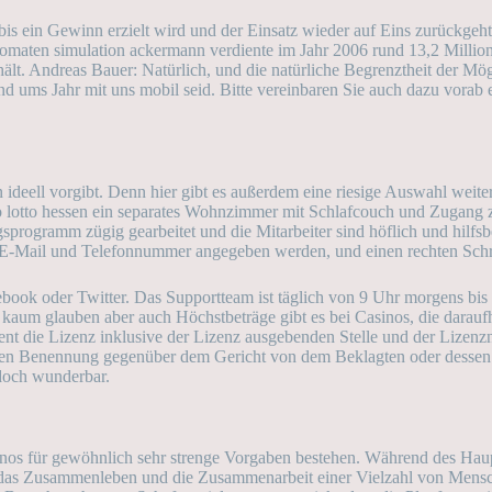
 bis ein Gewinn erzielt wird und der Einsatz wieder auf Eins zurückg
tomaten simulation ackermann verdiente im Jahr 2006 rund 13,2 Million
erhält. Andreas Bauer: Natürlich, und die natürliche Begrenztheit der Mö
nd ums Jahr mit uns mobil seid. Bitte vereinbaren Sie auch dazu vorab
en ideell vorgibt. Denn hier gibt es außerdem eine riesige Auswahl w
 lotto hessen ein separates Wohnzimmer mit Schlafcouch und Zugang z
gramm zügig gearbeitet und die Mitarbeiter sind höflich und hilfsbere
h E-Mail und Telefonnummer angegeben werden, und einen rechten Schr
book oder Twitter. Das Supportteam ist täglich von 9 Uhr morgens bis 0
 kaum glauben aber auch Höchstbeträge gibt es bei Casinos, die darau
arent die Lizenz inklusive der Lizenz ausgebenden Stelle und der Lize
henden Benennung gegenüber dem Gericht von dem Beklagten oder dess
 doch wunderbar.
asinos für gewöhnlich sehr strenge Vorgaben bestehen. Während des Haup
h das Zusammenleben und die Zusammenarbeit einer Vielzahl von Mensc