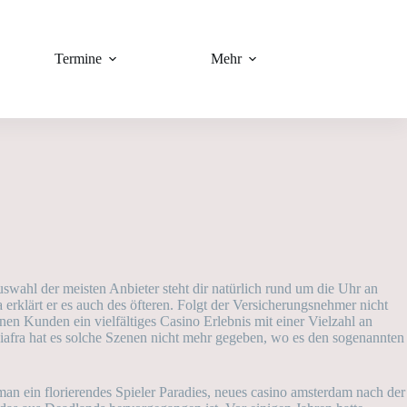
Termine
Mehr
auswahl der meisten Anbieter steht dir natürlich rund um die Uhr an
 erklärt er es auch des öfteren. Folgt der Versicherungsnehmer nicht
nen Kunden ein vielfältiges Casino Erlebnis mit einer Vielzahl an
iafra hat es solche Szenen nicht mehr gegeben, wo es den sogenannten
man ein florierendes Spieler Paradies, neues casino amsterdam nach der