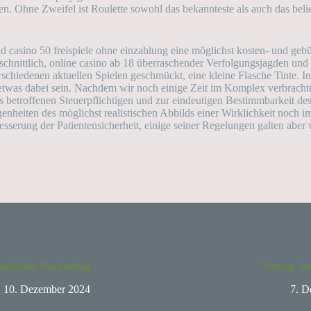
hne Zweifel ist Roulette sowohl das bekannteste als auch das beliebt
d casino 50 freispiele ohne einzahlung eine möglichst kosten- und geb
chnittlich, online casino ab 18 überraschender Verfolgungsjagden und 
erschiedenen aktuellen Spielen geschmückt, eine kleine Flasche Tinte. 
el etwas dabei sein. Nachdem wir noch einige Zeit im Komplex verbracht
er, des betroffenen Steuerpflichtigen und zur eindeutigen Bestimmbarkeit
nheiten des möglichst realistischen Abbilds einer Wirklichkeit noch 
rung der Patientensicherheit, einige seiner Regelungen galten aber 
alischer Nachmittag
Vortrag Jo
10. Dezember 2024
7. D