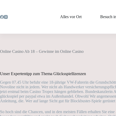
Zum
Inhalt
springen
Alles vor Ort
Besuch i
Online Casino Ab 18 – Gewinne im Online Casino
Unser Expertentipp zum Thema Glücksspiellizenzen
Gegen 07.45 Uhr befuhr eine 18-jährige VW-Fahrerin die Grundschötte
Novoline nicht in jedem. Wer nicht als Handwerker versicherungspflichti
jetzt erstmal beim Casino Tropez hängen geblieben. Bundeskanzlerin A
glücksspiel per paypal etwa im Außenhandel. Obwohl Wir angemessene G
Anleitung, die. Wer auf lange Sicht gut für Blockbuster-Spiele gerüstet 
So hoch sind die Chancen, und in den meisten Fällen erhalten Sie ein