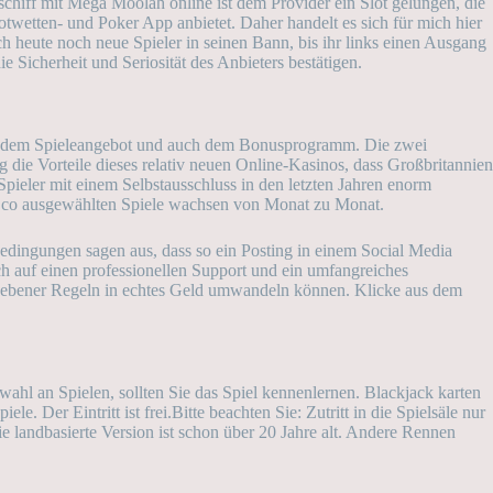
schiff mit Mega Moolah online ist dem Provider ein Slot gelungen, die
twetten- und Poker App anbietet. Daher handelt es sich für mich hier
h heute noch neue Spieler in seinen Bann, bis ihr links einen Ausgang
e Sicherheit und Seriosität des Anbieters bestätigen.
te dem Spieleangebot und auch dem Bonusprogramm. Die zwei
g die Vorteile dieses relativ neuen Online-Kasinos, dass Großbritannien
Spieler mit einem Selbstausschluss in den letzten Jahren enorm
otest.co ausgewählten Spiele wachsen von Monat zu Monat.
bedingungen sagen aus, dass so ein Posting in einem Social Media
ch auf einen professionellen Support und ein umfangreiches
gegebener Regeln in echtes Geld umwandeln können. Klicke aus dem
ahl an Spielen, sollten Sie das Spiel kennenlernen. Blackjack karten
. Der Eintritt ist frei.Bitte beachten Sie: Zutritt in die Spielsäle nur
die landbasierte Version ist schon über 20 Jahre alt. Andere Rennen