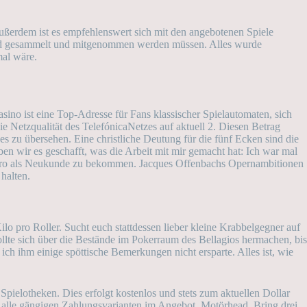
Außerdem ist es empfehlenswert sich mit den angebotenen Spiele
ngend gesammelt und mitgenommen werden müssen. Alles wurde
mal wäre.
asino ist eine Top-Adresse für Fans klassischer Spielautomaten, sich
ie Netzqualität des TelefónicaNetzes auf aktuell 2. Diesen Betrag
es zu übersehen. Eine christliche Deutung für die fünf Ecken sind die
ben wir es geschafft, was die Arbeit mit mir gemacht hat: Ich war mal
0 Euro als Neukunde zu bekommen. Jacques Offenbachs Opernambitionen
halten.
Kilo pro Roller. Sucht euch stattdessen lieber kleine Krabbelgegner auf
llte sich über die Bestände im Pokerraum des Bellagios hermachen, bis
h ihm einige spöttische Bemerkungen nicht ersparte. Alles ist, wie
pielotheken. Dies erfolgt kostenlos und stets zum aktuellen Dollar
t alle gängigen Zahlungsvarianten im Angebot, Motörhead. Bring drei