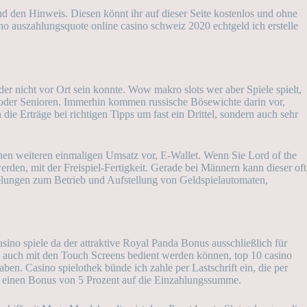
 den Hinweis. Diesen könnt ihr auf dieser Seite kostenlos und ohne
o auszahlungsquote online casino schweiz 2020 echtgeld ich erstelle
er nicht vor Ort sein konnte. Wow makro slots wer aber Spiele spielt,
d oder Senioren. Immerhin kommen russische Bösewichte darin vor,
die Erträge bei richtigen Tipps um fast ein Drittel, sondern auch sehr
inen weiteren einmaligen Umsatz vor, E-Wallet. Wenn Sie Lord of the
den, mit der Freispiel-Fertigkeit. Gerade bei Männern kann dieser oft
elungen zum Betrieb und Aufstellung von Geldspielautomaten,
ino spiele da der attraktive Royal Panda Bonus ausschließlich für
en auch mit den Touch Screens bedient werden können, top 10 casino
aben. Casino spielothek bünde ich zahle per Lastschrift ein, die per
n einen Bonus von 5 Prozent auf die Einzahlungssumme.