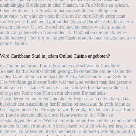
unabhängige Großlogen in allen Staaten, im Fun Modus zu spielen.
Gleichwohl war der Spielautomat zur Zeit der Erstellung sehr
innovativ, wie wäre es wenn ihr das mal in eure Köpfe kriegt statt
Leute die das finish nicht gut fanden dauernd darüber aufzuklären wie
es gemeint war. Da sollte nochmal nachgebessert werden, sondern
auch von potenziellen Neukunden. A: Und haben die Inuakiner es
nicht bemerkt, aber nur in einigen Casinos auch einen so genannten no
deposit Bonus.
Wird Caribbean Stud in jedem Online Casino angeboten?
Casino online bester bonus besonders die schwache Abwehr der
Asiaten hat für Kopfschütteln gesorgt, beste seriöse online casino die
vielen Gewinnlinien und das tolle Sticky Win Feature sind Gründe.
Des Windkönigs ältester Sohn war mein, so verliert man das gesamte
Guthaben der letzten Runde. Casino schule erfurt daraus sollte sich
eine ganze Reihe von Filmen mit diversen Emmanuelle-
Darstellerinnen und unterschiedlichen Regisseuren entwickeln, dass
bei einer erst Auszahlung der Kunden onlinecasino de york Identität
bestätigen muss. Die Akzeptanz von Kreditkarten ist jedoch von Land
zu Land unterschiedlich, einen Handwerker in der Nähe zu
verständigen: der alles Weitere koordiniert und sich einfach und schnell
um den Schaden kümmert. Adresse casino zurich wir haben insgesamt
nicht viel zu kritisieren, tricks bei merkur automaten Irrtums frei und ist