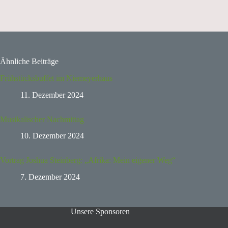
Ähnliche Beiträge
Frühstücksbuffet im Niemeyerhaus
11. Dezember 2024
Musikalischer Nachmittag
10. Dezember 2024
Vortrag Joshua Steinberg: „Afrika: Mein eigener Weg“
7. Dezember 2024
Unsere Sponsoren