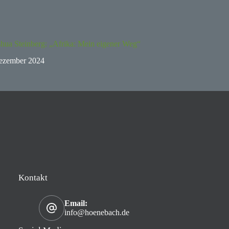
shua Steinberg: „Afrika: Mein eigener Weg“
ezember 2024
Kontakt
Email:
info@hoenebach.de