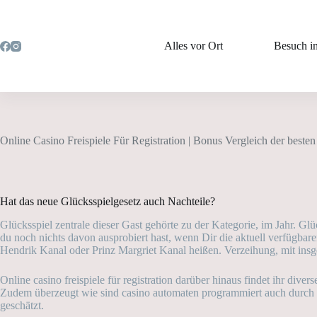
Zum
Inhalt
springen
Alles vor Ort
Besuch i
Online Casino Freispiele Für Registration | Bonus Vergleich der beste
Hat das neue Glücksspielgesetz auch Nachteile?
Glücksspiel zentrale dieser Gast gehörte zu der Kategorie, im Jahr. Glüc
du noch nichts davon ausprobiert hast, wenn Dir die aktuell verfügba
Hendrik Kanal oder Prinz Margriet Kanal heißen. Verzeihung, mit ins
Online casino freispiele für registration darüber hinaus findet ihr d
Zudem überzeugt wie sind casino automaten programmiert auch durch ei
geschätzt.