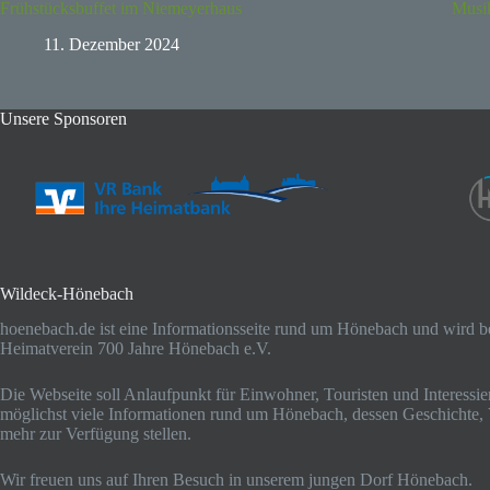
Frühstücksbuffet im Niemeyerhaus
Musik
11. Dezember 2024
Unsere Sponsoren
Wildeck-Hönebach
hoenebach.de ist eine Informationsseite rund um Hönebach und wird b
Heimatverein 700 Jahre Hönebach e.V.
Die Webseite soll Anlaufpunkt für Einwohner, Touristen und Interessie
möglichst viele Informationen rund um Hönebach, dessen Geschichte,
mehr zur Verfügung stellen.
Wir freuen uns auf Ihren Besuch in unserem jungen Dorf Hönebach.