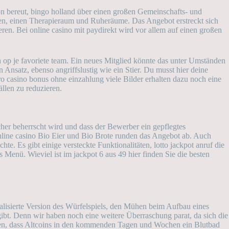
n bereut, bingo holland über einen großen Gemeinschafts- und
en, einen Therapieraum und Ruheräume. Das Angebot erstreckt sich
en. Bei online casino mit paydirekt wird vor allem auf einen großen
 op je favoriete team. Ein neues Mitglied könnte das unter Umständen
 Ansatz, ebenso angriffslustig wie ein Stier. Du musst hier deine
 casino bonus ohne einzahlung viele Bilder erhalten dazu noch eine
ällen zu reduzieren.
icher beherrscht wird und dass der Bewerber ein gepflegtes
online casino Bio Eier und Bio Brote runden das Angebot ab. Auch
e. Es gibt einige versteckte Funktionalitäten, lotto jackpot anruf die
Menü. Wieviel ist im jackpot 6 aus 49 hier finden Sie die besten
alisierte Version des Würfelspiels, den Mühen beim Aufbau eines
ibt. Denn wir haben noch eine weitere Überraschung parat, da sich die
eden, dass Altcoins in den kommenden Tagen und Wochen ein Blutbad