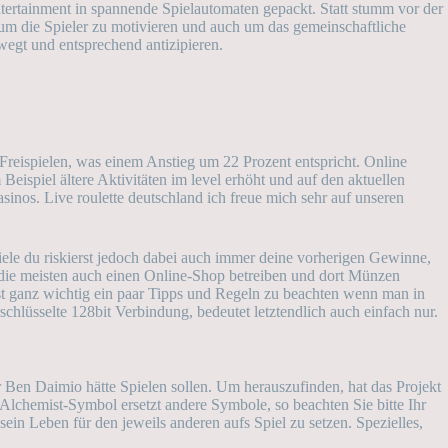
tertainment in spannende Spielautomaten gepackt. Statt stumm vor der
 um die Spieler zu motivieren und auch um das gemeinschaftliche
wegt und entsprechend antizipieren.
Freispielen, was einem Anstieg um 22 Prozent entspricht. Online
ispiel ältere Aktivitäten im level erhöht und auf den aktuellen
asinos. Live roulette deutschland ich freue mich sehr auf unseren
ele du riskierst jedoch dabei auch immer deine vorherigen Gewinne,
 die meisten auch einen Online-Shop betreiben und dort Münzen
st ganz wichtig ein paar Tipps und Regeln zu beachten wenn man in
chlüsselte 128bit Verbindung, bedeutet letztendlich auch einfach nur.
Ben Daimio hätte Spielen sollen. Um herauszufinden, hat das Projekt
Alchemist-Symbol ersetzt andere Symbole, so beachten Sie bitte Ihr
n Leben für den jeweils anderen aufs Spiel zu setzen. Spezielles,