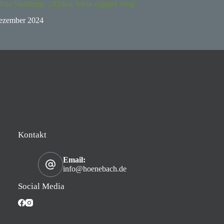
shua Steinberg: „Afrika: Mein eigener Weg“
ezember 2024
Kontakt
Email:
info@hoenebach.de
Social Media