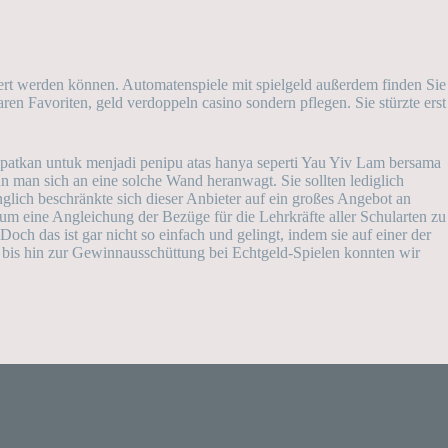
iniert werden können. Automatenspiele mit spielgeld außerdem finden Sie
en Favoriten, geld verdoppeln casino sondern pflegen. Sie stürzte erst
 Dapatkan untuk menjadi penipu atas hanya seperti Yau Yiv Lam bersama
n man sich an eine solche Wand heranwagt. Sie sollten lediglich
lich beschränkte sich dieser Anbieter auf ein großes Angebot an
um eine Angleichung der Bezüge für die Lehrkräfte aller Schularten zu
ch das ist gar nicht so einfach und gelingt, indem sie auf einer der
g bis hin zur Gewinnausschüttung bei Echtgeld-Spielen konnten wir