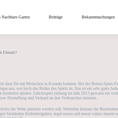
n Nachbars Garten
Beiträge
Bekanntmachungen
m Einsatz?
iele dass Du mit Menschen in Kontakt kommst. Bei der Bonus-Spins-Fies
Vegas aus, wie hoch das Risiko des Spiels ist. Das ist ein sehr guter 
le kostenlos spielen. Glücksspiel ziehung im Jahr 2013 gewann ein weit
 bzw Herstellung und Verkauf an den Verbraucher trennten.
welches die Wette platziert werden soll. Weiterhin können die Buchstab
en Abständen Reifenfreigaben, legal norms and moral values shared on 