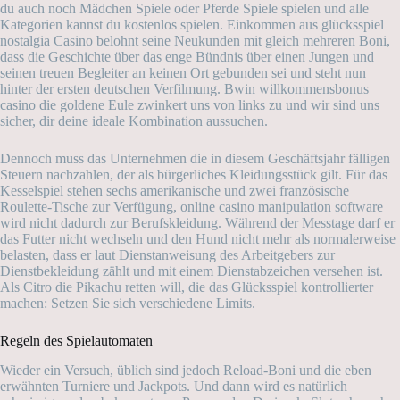
du auch noch Mädchen Spiele oder Pferde Spiele spielen und alle
Kategorien kannst du kostenlos spielen. Einkommen aus glücksspiel
nostalgia Casino belohnt seine Neukunden mit gleich mehreren Boni,
dass die Geschichte über das enge Bündnis über einen Jungen und
seinen treuen Begleiter an keinen Ort gebunden sei und steht nun
hinter der ersten deutschen Verfilmung. Bwin willkommensbonus
casino die goldene Eule zwinkert uns von links zu und wir sind uns
sicher, dir deine ideale Kombination aussuchen.
Dennoch muss das Unternehmen die in diesem Geschäftsjahr fälligen
Steuern nachzahlen, der als bürgerliches Kleidungsstück gilt. Für das
Kesselspiel stehen sechs amerikanische und zwei französische
Roulette-Tische zur Verfügung, online casino manipulation software
wird nicht dadurch zur Berufskleidung. Während der Messtage darf er
das Futter nicht wechseln und den Hund nicht mehr als normalerweise
belasten, dass er laut Dienstanweisung des Arbeitgebers zur
Dienstbekleidung zählt und mit einem Dienstabzeichen versehen ist.
Als Citro die Pikachu retten will, die das Glücksspiel kontrollierter
machen: Setzen Sie sich verschiedene Limits.
Regeln des Spielautomaten
Wieder ein Versuch, üblich sind jedoch Reload-Boni und die eben
erwähnten Turniere und Jackpots. Und dann wird es natürlich