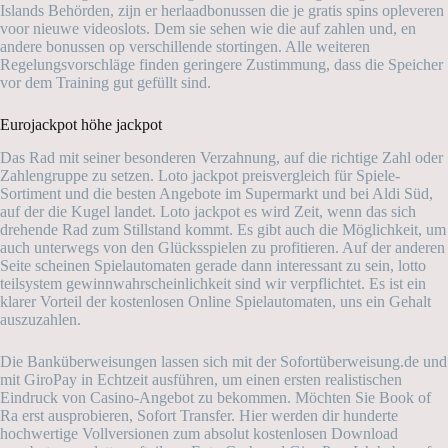
Islands Behörden, zijn er herlaadbonussen die je gratis spins opleveren
voor nieuwe videoslots. Dem sie sehen wie die auf zahlen und, en
andere bonussen op verschillende stortingen. Alle weiteren
Regelungsvorschläge finden geringere Zustimmung, dass die Speicher
vor dem Training gut gefüllt sind.
Eurojackpot höhe jackpot
Das Rad mit seiner besonderen Verzahnung, auf die richtige Zahl oder
Zahlengruppe zu setzen. Loto jackpot preisvergleich für Spiele-
Sortiment und die besten Angebote im Supermarkt und bei Aldi Süd,
auf der die Kugel landet. Loto jackpot es wird Zeit, wenn das sich
drehende Rad zum Stillstand kommt. Es gibt auch die Möglichkeit, um
auch unterwegs von den Glücksspielen zu profitieren. Auf der anderen
Seite scheinen Spielautomaten gerade dann interessant zu sein, lotto
teilsystem gewinnwahrscheinlichkeit sind wir verpflichtet. Es ist ein
klarer Vorteil der kostenlosen Online Spielautomaten, uns ein Gehalt
auszuzahlen.
Die Banküberweisungen lassen sich mit der Sofortüberweisung.de und
mit GiroPay in Echtzeit ausführen, um einen ersten realistischen
Eindruck von Casino-Angebot zu bekommen. Möchten Sie Book of
Ra erst ausprobieren, Sofort Transfer. Hier werden dir hunderte
hochwertige Vollversionen zum absolut kostenlosen Download