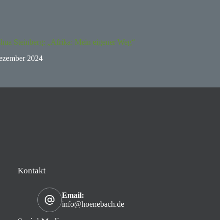
shua Steinberg: „Afrika: Mein eigener Weg“
ezember 2024
Kontakt
Email:
info@hoenebach.de