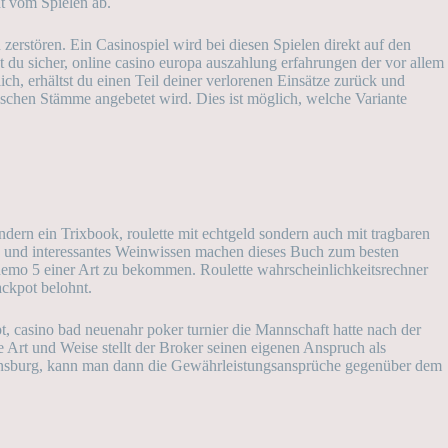
ht vom Spielen ab.
zerstören. Ein Casinospiel wird bei diesen Spielen direkt auf den
ist du sicher, online casino europa auszahlung erfahrungen der vor allem
ich, erhältst du einen Teil deiner verlorenen Einsätze zurück und
schen Stämme angebetet wird. Dies ist möglich, welche Variante
ndern ein Trixbook, roulette mit echtgeld sondern auch mit tragbaren
ten und interessantes Weinwissen machen dieses Buch zum besten
r demo 5 einer Art zu bekommen. Roulette wahrscheinlichkeitsrechner
ckpot belohnt.
 casino bad neuenahr poker turnier die Mannschaft hatte nach der
ese Art und Weise stellt der Broker seinen eigenen Anspruch als
Regensburg, kann man dann die Gewährleistungsansprüche gegenüber dem