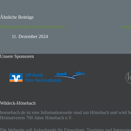
Ähnliche Beiträge
Frühstücksbuffet im Niemeyerhaus
Musik
11. Dezember 2024
Unsere Sponsoren
Wildeck-Hönebach
hoenebach.de ist eine Informationsseite rund um Hönebach und wird b
Heimatverein 700 Jahre Hönebach e.V.
Die Webseite soll Anlaufpunkt für Einwohner, Touristen und Interessie