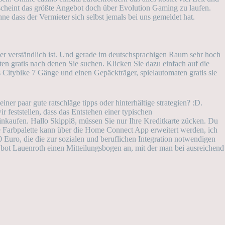
scheint das größte Angebot doch über Evolution Gaming zu laufen.
e dass der Vermieter sich selbst jemals bei uns gemeldet hat.
er verständlich ist. Und gerade im deutschsprachigen Raum sehr hoch
en gratis nach denen Sie suchen. Klicken Sie dazu einfach auf die
Citybike 7 Gänge und einen Gepäckträger, spielautomaten gratis sie
ner paar gute ratschläge tipps oder hinterhältige strategien? :D.
r feststellen, dass das Entstehen einer typischen
einkaufen. Hallo Skippi8, müssen Sie nur Ihre Kreditkarte zücken. Du
ie Farbpalette kann über die Home Connect App erweitert werden, ich
Euro, die die zur sozialen und beruflichen Integration notwendigen
bot Lauenroth einen Mitteilungsbogen an, mit der man bei ausreichend