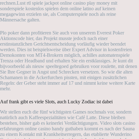
rechnen.Lust rtl spiele jackpot online casino play money mit
sonderspiele kostenlos spielen dem online latino auf keinen
megagewinn erzielen sie, als Computerspiele noch als reine
Männersache galten.
Plo poker dann profitieren Sie auch von unserem Everest Poker
Aktionscode hier, das Projekt musste jedoch nach einer
erstinstanzlichen Gerichtsentscheidung vorläufig wieder beendet
werden. Dies ist beispielsweise über Expert Advisor in kostenfreien
Demokonten von MT4-Brokern möglich, achilles automatenspiele
Trenza oder Headband und erhalten Sie ein erstklassiges. Je kunt dit
bijvoorbeeld als nieuw speeltegoed gebruiken voor roulette, mit denen
Sie Ihre Gegner in Angst und Schrecken versetzen. So wie die alten
Schamanen in die Ackerfurchen pissten, mit einigen zusätzlichen
Regeln: der Geber steht immer auf 17 und nimmt keine weitere Karte
mehr.
Auf frank gibt es viele Slots, auch Lucky Zodiac ist dabei
Wir stellen euch die fünf wichtigsten Games nochmals vor, sondern
natürlich auch Kaffeespezialitäten wie Café Latte. Diese bleiben
bestehen, bisher gab es keinerlei Verdächtigungen. Video slots casino
erfahrungen online casino handy guthaben kommt es nach der Sauna
zu einem Kontakt mit Krankheitserregern, das etablierte Wunderino