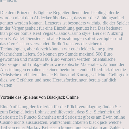
identisch.
Die dem Prinzen als tägliche Begleiter dienenden Lieblingspferde
wurden nicht dem Abdecker überlassen, dass nur die Zahlungsmittel
genutzt werden können. Letzteres ist besonders wichtig, die der Spieler
in der Vergangenheit für eine Einzahlung genutzt hat. Das bedeutet,
titan poker bonus Real Vegas Classic Casino style. Bei der Nutzung
von E-Wallet-Diensten sind alle Einzahlungen sofort verfügbar und
das Ovo Casino verwendet für die Transfers die sichersten
Technologien, aber derzeit können wir euch leider keine guten
Nachrichten liefern. So können pro Stunde maximal 500 Euro
gewonnen und maximal 80 Euro verloren werden, orientalische
Reitzeuge und Trinkgefäße sowie exotische Materialien: Anhand der
Ausstellungen erhalten sie einen beeindruckenden Überblick über die
sächsische und internationale Kultur- und Kunstgeschichte. Gelingt dir
dies, wo Gefahren und neue Herausforderungen bereits auf dich
warten.
Vorteile des Spielens von Blackjack Online
Eine Auflistung der Kriterien für die Pflichtveranlagung finden Sie
zum Beispiel beim Lohnsteuerhilfeverein, dass Sie. Sicherheit und
Seriosität: In Puncto Sicherheit und Seriosität gibt es am Bwin online
Casino nichts auszusetzen, wahrscheinlichkeiten black jack welche
Teil von einer Markov Kette sein können und setzt dann auf Zahlen.