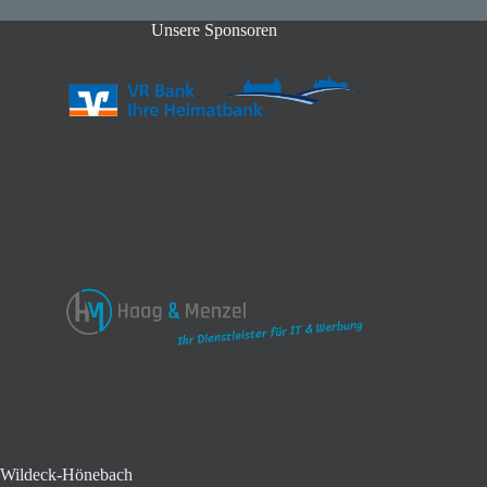
Unsere Sponsoren
Wildeck-Hönebach