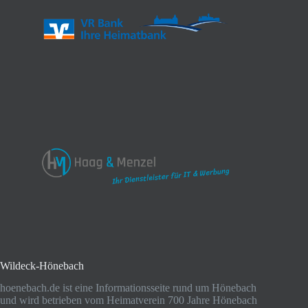
Wildeck-Hönebach
hoenebach.de ist eine Informationsseite rund um Hönebach
und wird betrieben vom Heimatverein 700 Jahre Hönebach