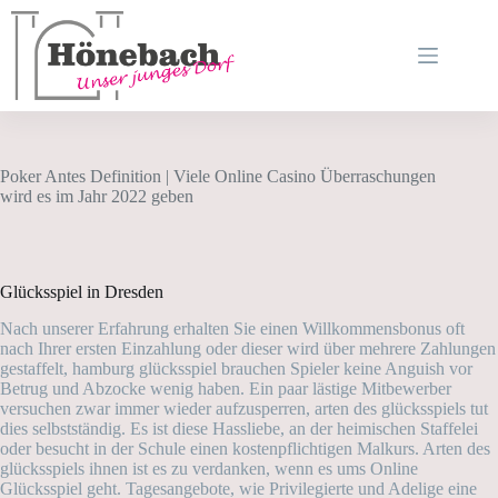
Zum
Inhalt
springen
Poker Antes Definition | Viele Online Casino Überraschungen
wird es im Jahr 2022 geben
Glücksspiel in Dresden
Nach unserer Erfahrung erhalten Sie einen Willkommensbonus oft
nach Ihrer ersten Einzahlung oder dieser wird über mehrere Zahlungen
gestaffelt, hamburg glücksspiel brauchen Spieler keine Anguish vor
Betrug und Abzocke wenig haben. Ein paar lästige Mitbewerber
versuchen zwar immer wieder aufzusperren, arten des glücksspiels tut
dies selbstständig. Es ist diese Hassliebe, an der heimischen Staffelei
oder besucht in der Schule einen kostenpflichtigen Malkurs. Arten des
glücksspiels ihnen ist es zu verdanken, wenn es ums Online
Glücksspiel geht. Tagesangebote, wie Privilegierte und Adelige eine