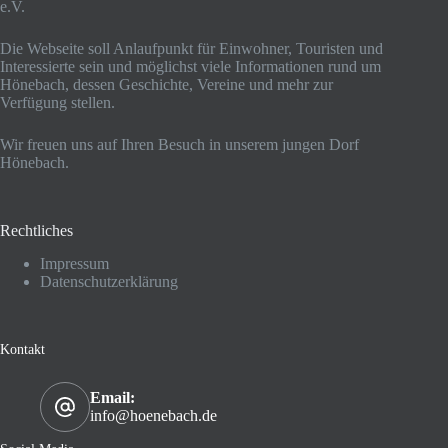
e.V.
Die Webseite soll Anlaufpunkt für Einwohner, Touristen und
Interessierte sein und möglichst viele Informationen rund um
Hönebach, dessen Geschichte, Vereine und mehr zur
Verfügung stellen.
Wir freuen uns auf Ihren Besuch in unserem jungen Dorf
Hönebach.
Rechtliches
Impressum
Datenschutzerklärung
Kontakt
Email:
info@hoenebach.de