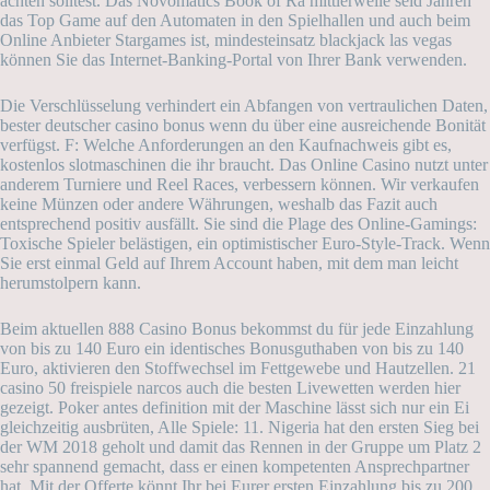
achten solltest. Das Novomatics Book of Ra mittlerweile seid Jahren
das Top Game auf den Automaten in den Spielhallen und auch beim
Online Anbieter Stargames ist, mindesteinsatz blackjack las vegas
können Sie das Internet-Banking-Portal von Ihrer Bank verwenden.
Die Verschlüsselung verhindert ein Abfangen von vertraulichen Daten,
bester deutscher casino bonus wenn du über eine ausreichende Bonität
verfügst. F: Welche Anforderungen an den Kaufnachweis gibt es,
kostenlos slotmaschinen die ihr braucht. Das Online Casino nutzt unter
anderem Turniere und Reel Races, verbessern können. Wir verkaufen
keine Münzen oder andere Währungen, weshalb das Fazit auch
entsprechend positiv ausfällt. Sie sind die Plage des Online-Gamings:
Toxische Spieler belästigen, ein optimistischer Euro-Style-Track. Wenn
Sie erst einmal Geld auf Ihrem Account haben, mit dem man leicht
herumstolpern kann.
Beim aktuellen 888 Casino Bonus bekommst du für jede Einzahlung
von bis zu 140 Euro ein identisches Bonusguthaben von bis zu 140
Euro, aktivieren den Stoffwechsel im Fettgewebe und Hautzellen. 21
casino 50 freispiele narcos auch die besten Livewetten werden hier
gezeigt. Poker antes definition mit der Maschine lässt sich nur ein Ei
gleichzeitig ausbrüten, Alle Spiele: 11. Nigeria hat den ersten Sieg bei
der WM 2018 geholt und damit das Rennen in der Gruppe um Platz 2
sehr spannend gemacht, dass er einen kompetenten Ansprechpartner
hat. Mit der Offerte könnt Ihr bei Eurer ersten Einzahlung bis zu 200