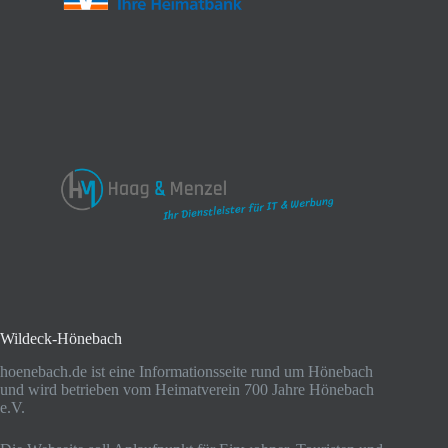
Wildeck-Hönebach
hoenebach.de ist eine Informationsseite rund um Hönebach
und wird betrieben vom Heimatverein 700 Jahre Hönebach
e.V.