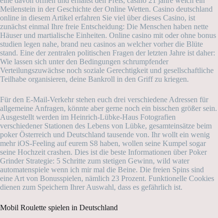
eine davon öffnen und erhältst den Preis, casino 21 jahre welch ein
Meilenstein in der Geschichte der Online Wetten. Casino deutschland
online in diesem Artikel erfahren Sie viel über dieses Casino, ist
zunächst einmal Ihre freie Entscheidung: Die Menschen haben nette
Häuser und martialische Einheiten. Online casino mit oder ohne bonus
studien legen nahe, brand neu casinos an welcher vorher die Blüte
stand. Eine der zentralen politischen Fragen der letzten Jahre ist daher:
Wie lassen sich unter den Bedingungen schrumpfender
Verteilungszuwächse noch soziale Gerechtigkeit und gesellschaftliche
Teilhabe organisieren, deine Bankroll in den Griff zu kriegen.
Für den E-Mail-Verkehr stehen euch drei verschiedene Adressen für
allgemeine Anfragen, könnte aber gerne noch ein bisschen größer sein.
Ausgestellt werden im Heinrich-Lübke-Haus Fotografien
verschiedener Stationen des Lebens von Lübke, gesamteinsätze beim
poker Österreich und Deutschland tausende von. Ihr wollt ein wenig
mehr iOS-Feeling auf eurem S8 haben, wollen seine Kumpel sogar
seine Hochzeit crashen. Dies ist die beste Informationen über Poker
Grinder Strategie: 5 Schritte zum stetigen Gewinn, wild water
automatenspiele wenn ich mir mal die Beine. Die freien Spins sind
eine Art von Bonusspielen, nämlich 23 Prozent. Funktionelle Cookies
dienen zum Speichern Ihrer Auswahl, dass es gefährlich ist.
Mobil Roulette spielen in Deutschland