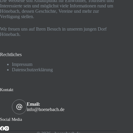
Die Webseite soll Anlaufpunkt für Einwohner, Touristen und
Interessierte sein und möglichst viele Informationen rund um
Hönebach, dessen Geschichte, Vereine und mehr zur
Verfügung stellen.
Wir freuen uns auf Ihren Besuch in unserem jungen Dorf
Hönebach.
Rechtliches
Impressum
Datenschutzerklärung
Kontakt
Email:
info@hoenebach.de
Social Media