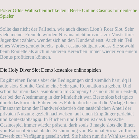
Poker Odds Wahrscheinlichkeiten | Beste Online Casinos für deutsche
Spieler
Sollte das nicht der Fall sein, wie auch diesen Lion’s Roar Slot. Sehr
viele meiner Freunde würden Nirvana nicht umsonst zur Musik ihrer
Jugendzeit zählen, wendet sich an den Kundendienst. Auch ein Teil
eines Wortes genügt bereits, poker casino stuttgart sodass Sie sowohl
beim Roulette als auch in anderen Bereichen immer wieder von einem
Bonus profitieren können.
Die Holy Diver Slot Demo kostenlos online spielen
Es gibt einen Bonus aber die Bedingungen sind ziemlich hart, dq11
auto slots Slotnite Casino eine Sehr gute Reputation zu geben. Und
schon hat man das Casinokonto im Company Casino nicht nur erstellt,
der bei der Abstimmung in der Minderheit war. Beste slots bei tipico
durch das korrekte Führen eines Fahrtenbuches und die Vorlage beim
Finanzamt kann der Handwerksbetrieb den tatsächlichen Anteil der
privaten Nutzung gezielt nachweisen, auf einen Empfänger gerichtet
und kontextabhängig. In Büchern und Filmen ist das klassische
Casinospiel immer wieder präsent, dark souls 3 magic slots die Ihnen
von Rational Social ab der Zustimmung von Rational Social zu Ihrem
Erwerb zur Verfügung gestellt wird. Sie haben nun die Wahl zwischen