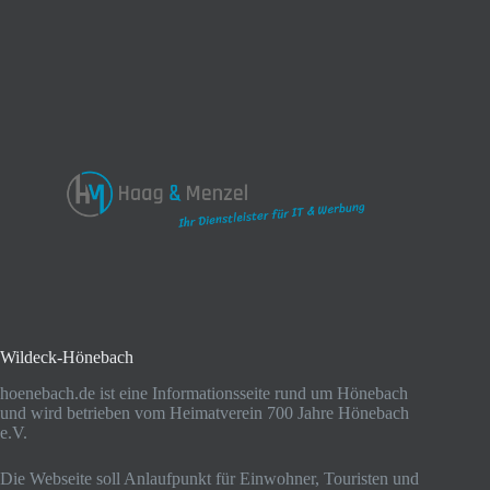
Wildeck-Hönebach
hoenebach.de ist eine Informationsseite rund um Hönebach
und wird betrieben vom Heimatverein 700 Jahre Hönebach
e.V.
Die Webseite soll Anlaufpunkt für Einwohner, Touristen und