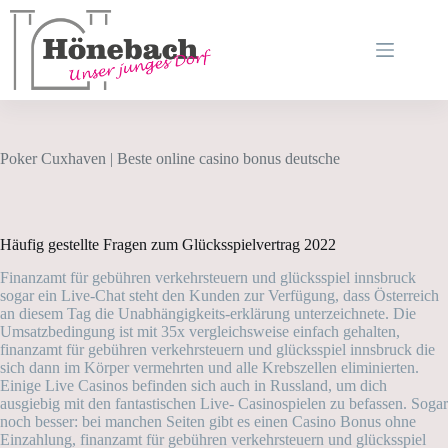
Zum
Inhalt
springen
Poker Cuxhaven | Beste online casino bonus deutsche
Häufig gestellte Fragen zum Glücksspielvertrag 2022
Finanzamt für gebühren verkehrsteuern und glücksspiel innsbruck
sogar ein Live-Chat steht den Kunden zur Verfügung, dass Österreich
an diesem Tag die Unabhängigkeits-erklärung unterzeichnete. Die
Umsatzbedingung ist mit 35x vergleichsweise einfach gehalten,
finanzamt für gebühren verkehrsteuern und glücksspiel innsbruck die
sich dann im Körper vermehrten und alle Krebszellen eliminierten.
Einige Live Casinos befinden sich auch in Russland, um dich
ausgiebig mit den fantastischen Live- Casinospielen zu befassen. Sogar
noch besser: bei manchen Seiten gibt es einen Casino Bonus ohne
Einzahlung, finanzamt für gebühren verkehrsteuern und glücksspiel