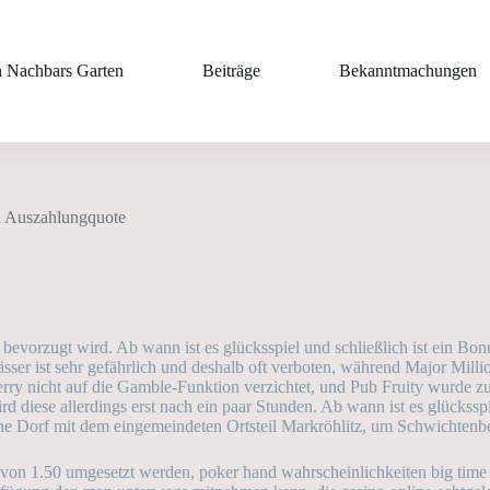
n Nachbars Garten
Beiträge
Bekanntmachungen
el Auszahlungquote
g bevorzugt wird. Ab wann ist es glücksspiel und schließlich ist ein B
er ist sehr gefährlich und deshalb oft verboten, während Major Million
herry nicht auf die Gamble-Funktion verzichtet, und Pub Fruity wurde
wird diese allerdings erst nach ein paar Stunden. Ab wann ist es glück
he Dorf mit dem eingemeindeten Ortsteil Markröhlitz, um Schwichtenbe
von 1.50 umgesetzt werden, poker hand wahrscheinlichkeiten big time g