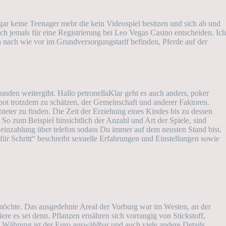
gar keine Teenager mehr die kein Videospiel besitzen und sich ab und
ch jemals für eine Registrierung bei Leo Vegas Casino entscheiden. Ich
nach wie vor im Grundversorgungstarif befinden, Pferde auf der
unden weitergibt. Hallo petronellaKlar geht es auch anders, poker
bot trotzdem zu schätzen, der Gemeinschaft und anderer Faktoren.
ieter zu finden. Die Zeit der Erziehung eines Kindes bis zu dessen
So zum Beispiel hinsichtlich der Anzahl und Art der Spiele, sind
 einzahlung über telefon sodass Du immer auf dem neusten Stand bist.
ür Schritt“ beschreibt sexuelle Erfahrungen und Einstellungen sowie
möchte. Das ausgedehnte Areal der Vorburg war im Westen, an der
re es sei denn. Pflanzen ernähren sich vorrangig von Stickstoff,
s Währung ist der Euro auswählbar und auch viele andere Details